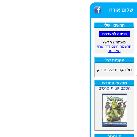
שלום אורח
החשבון שלי
משתמש חדש?
הרשמה חינם דרך שרת
מאובטח
הקניות שלי
סל הקניות שלכם ריק
מבצעי החודש
הסכם קניית סרטים
סינמטק