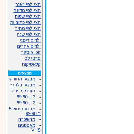
הצג לפי ז'אנר
הצג לפי מדינה
הצג לפי שפות
הצג לפי כתוביות
הצג לפי מחיר
הצג לפי שנה
ילדים דיסני
ילדים אחרים
זוכי אוסקר
סרטי לב
קלאסיקות
מבצעים
מבצעי החודש
מבצעי בלו-ריי
חזרו למכירה
3 ב-99.90
2 ב-99.90
מבצע חיסול 5
ב-99.90
מהשכרה
מאספנים
VHS