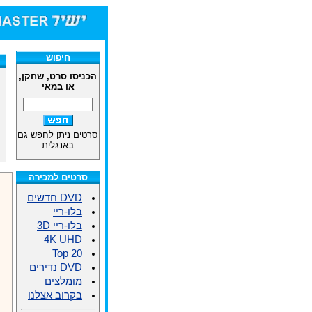
חיפוש
הכניסו סרט, שחקן,
או במאי
סרטים ניתן לחפש גם
באנגלית
סרטים למכירה
DVD חדשים
בלו-ריי
בלו-ריי 3D
4K UHD
Top 20
DVD נדירים
מומלצים
בקרוב אצלנו