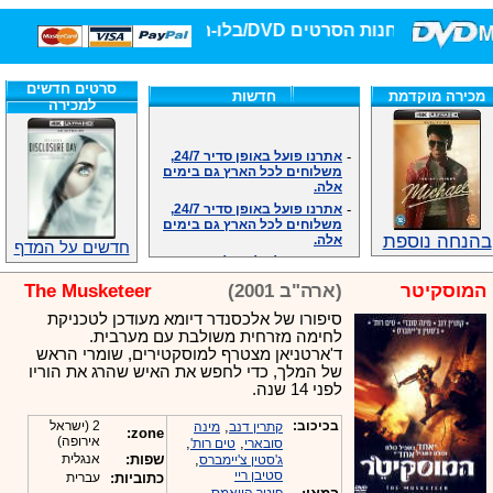
חנות הסרטים DVD/בלו-ריי/3D הגדולה ביותר!
סרטים חדשים
מכירה מוקדמת
חדשות
למכירה
-
אתרנו פועל באופן סדיר 24/7,
משלוחים לכל הארץ גם בימים
אלה.
-
אתרנו פועל באופן סדיר 24/7,
משלוחים לכל הארץ גם בימים
אלה.
בהנחה נוספת
-
אנחנו כאן לכול שאלה וזמינים
חדשים על המדף
במענה הטלפוני שלנו.ובמייל
.האתר לרשותכם פעיל 24/7
המוסקיטר
(ארה"ב 2001)
The Musketeer
-
מענה טלפוני: 09-7652392
סיפורו של אלכסנדר דיומא מעודכן לטכניקת
-
צוות דיוידי מאסטר ישיר.
לחימה מזרחית משולבת עם מערבית.
-
זמינים במייל ובטלפון. האתר
ד'ארטניאן מצטרף למוסקטירים, שומרי הראש
לרשותכם פעיל 24/7
של המלך, כדי לחפש את האיש שהרג את הוריו
-
צוות דיוידי מאסטר ישיר.
לפני 14 שנה.
-
אנחנו כאן לכול שאלה וזמינים
במענה הטלפוני שלנו.ובמייל
בכיכוב:
,
2 (ישראל
קתרין דנב
מינה
zone:
.האתר לרשותכם 24/7
אירופה)
,
,
סובארי
טים רות'
-
מענה טלפוני: 09-7652392
,
שפות:
אנגלית
ג'סטין צ'יימברס
סטיבן ריי
כתוביות:
עברית
-
צוות דיוידי מאסטר ישיר.