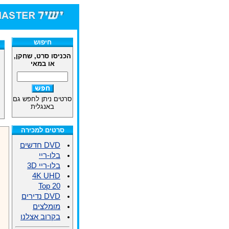
חיפוש
הכניסו סרט, שחקן,
או במאי
סרטים ניתן לחפש גם
באנגלית
סרטים למכירה
DVD חדשים
בלו-ריי
בלו-ריי 3D
4K UHD
Top 20
DVD נדירים
מומלצים
בקרוב אצלנו