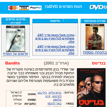
חנות הסרטים DVD/בלו-ריי/3D הגדולה ביותר!
סרטים חדשים
מכירה מוקדמת
חדשות
למכירה
-
אתרנו פועל באופן סדיר 24/7,
משלוחים לכל הארץ גם בימים
אלה.
-
אתרנו פועל באופן סדיר 24/7,
משלוחים לכל הארץ גם בימים
אלה.
בהנחה נוספת
חדשים על המדף
-
אנחנו כאן לכול שאלה וזמינים
במענה הטלפוני שלנו.ובמייל
.האתר לרשותכם פעיל 24/7
בנדיטס
(ארה"ב 2001)
Bandits
-
מענה טלפוני: 09-7652392
שני שודדי בנק מתפרסמים בשיטה מקורית של
-
צוות דיוידי מאסטר ישיר.
החזקת מנהל הבנק ובני משפחתו כבני ערובה
-
זמינים במייל ובטלפון. האתר
והבאתו למחרת בבוקר. הסיפור מסתבך כאשר
לרשותכם פעיל 24/7
עקרת בית משועממת מצטרפת אליהם ושניהם
מתאהבים בה.
-
צוות דיוידי מאסטר ישיר.
-
אנחנו כאן לכול שאלה וזמינים
בכיכוב:
,
2 (ישראל
ברוס וויליס
בילי בוב
במענה הטלפוני שלנו.ובמייל
zone:
אירופה)
,
.האתר לרשותכם 24/7
ת'ורנטון
קייט
בלנשט
שפות:
אנגלית
-
מענה טלפוני: 09-7652392
במאי:
בארי לוינסון
כתוביות:
עברית
-
צוות דיוידי מאסטר ישיר.