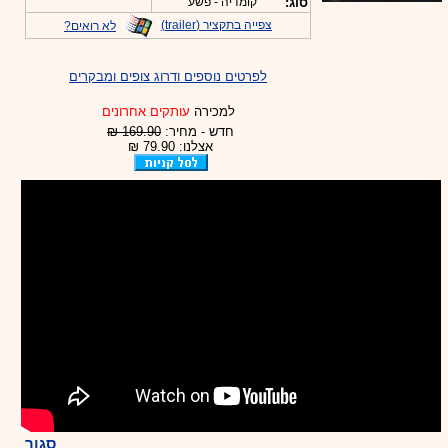
סוג:
קומדיה - פשע
צפייה בתקציר (trailer)
לא רואים?
לפרטים נוספים ודרוג צופים ומבקרים
למכירה
עותקים אחרונים
חדש - מחיר:
169.90 ₪
אצלנו: 79.90 ₪
סגור