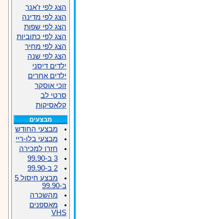
הצג לפי ז'אנר
הצג לפי מדינה
הצג לפי שפות
הצג לפי כתוביות
הצג לפי מחיר
הצג לפי שנה
ילדים דיסני
ילדים אחרים
זוכי אוסקר
סרטי לב
קלאסיקות
מבצעים
מבצעי החודש
מבצעי בלו-ריי
חזרו למכירה
3 ב-99.90
2 ב-99.90
מבצע חיסול 5
ב-99.90
מהשכרה
מאספנים
VHS