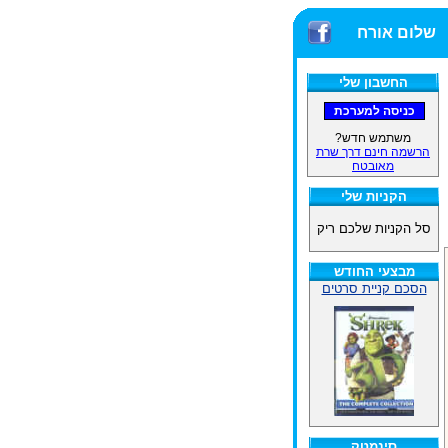
שלום אורח
החשבון שלי
משתמש חדש?
הרשמה חינם דרך שרת
מאובטח
הקניות שלי
סל הקניות שלכם ריק
מבצעי החודש
הסכם קניית סרטים
סינמטק