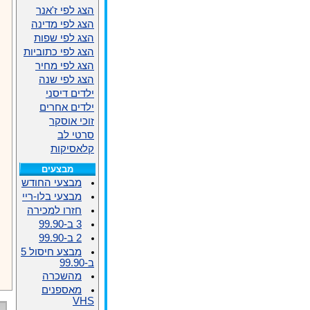
הצג לפי ז'אנר
הצג לפי מדינה
הצג לפי שפות
הצג לפי כתוביות
הצג לפי מחיר
הצג לפי שנה
ילדים דיסני
ילדים אחרים
זוכי אוסקר
סרטי לב
קלאסיקות
מבצעים
מבצעי החודש
מבצעי בלו-ריי
חזרו למכירה
3 ב-99.90
2 ב-99.90
מבצע חיסול 5
ב-99.90
מהשכרה
מאספנים
VHS