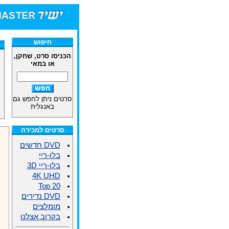
חיפוש
הכניסו סרט, שחקן,
או במאי
סרטים ניתן לחפש גם
באנגלית
סרטים למכירה
DVD חדשים
בלו-ריי
בלו-ריי 3D
4K UHD
Top 20
DVD נדירים
מומלצים
בקרוב אצלנו