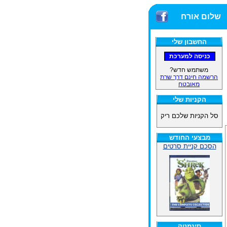
שלום אורח
החשבון שלי
משתמש חדש?
הרשמה חינם דרך שרת
מאובטח
הקניות שלי
סל הקניות שלכם ריק
מבצעי החודש
הסכם קניית סרטים
סינמטק