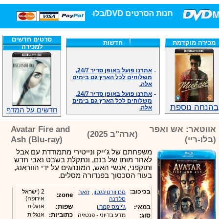
חנות הסרטים DVD/בלו-ריי/3D הגדולה ביותר!
סרטים חדשים
מכירה מוקדמת
חדשות
למכירה
-
אתרנו פועל באופן סדיר 24/7,
משלוחים לכל הארץ גם בימים
אלה.
-
אתרנו פועל באופן סדיר 24/7,
משלוחים לכל הארץ גם בימים
אלה.
בהנחה נוספת
חדשים על המדף
-
אנחנו כאן לכול שאלה וזמינים
במענה הטלפוני שלנו.ובמייל
.האתר לרשותכם פעיל 24/7
אווטאר: אש ואפר
Avatar Fire and
(ארה"ב 2025)
-
מענה טלפוני: 09-7652392
(בלו-ריי)
Ash (Blu-ray)
-
צוות דיוידי מאסטר ישיר.
משפחתם של ג'ייק ונייטירי מתמודדת עם אבל
-
זמינים במייל ובטלפון. האתר
לאחר מותו של בנם, ונתקלת בשבט נאבי חדש
לרשותכם פעיל 24/7
ותוקפני, אנשי האש, המונהגים על ידי הווראנג,
-
צוות דיוידי מאסטר ישיר.
בעוד הסכסוך בפנדורה מסלים.
-
אנחנו כאן לכול שאלה וזמינים
במענה הטלפוני שלנו.ובמייל
בכיכוב:
,
2 (ישראל
סם וורטינגטון
זואה
.האתר לרשותכם 24/7
zone:
אירופה)
סלדנה
-
מענה טלפוני: 09-7652392
שפות:
אנגלית
במאי:
ג'יימס קמרון
-
צוות דיוידי מאסטר ישיר.
כתוביות:
אנגלית
סוג:
מדע בדיוני - פנטזיה