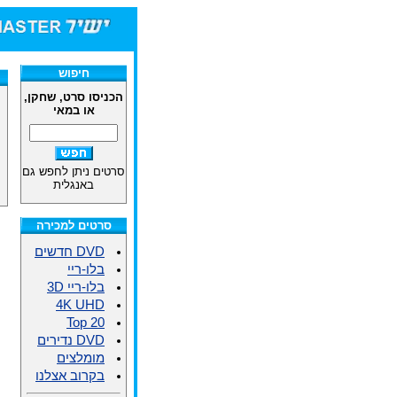
חיפוש
הכניסו סרט, שחקן,
או במאי
סרטים ניתן לחפש גם
באנגלית
סרטים למכירה
DVD חדשים
בלו-ריי
בלו-ריי 3D
4K UHD
Top 20
DVD נדירים
מומלצים
בקרוב אצלנו