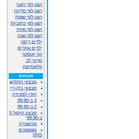
הצג לפי ז'אנר
הצג לפי מדינה
הצג לפי שפות
הצג לפי כתוביות
הצג לפי מחיר
הצג לפי שנה
ילדים דיסני
ילדים אחרים
זוכי אוסקר
סרטי לב
קלאסיקות
מבצעים
מבצעי החודש
מבצעי בלו-ריי
חזרו למכירה
3 ב-99.90
2 ב-99.90
מבצע חיסול 5
ב-99.90
מהשכרה
מאספנים
VHS