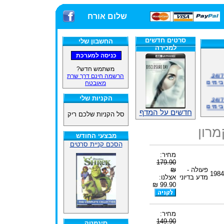
שלום אורח
סרטים חדשים
החשבון שלי
למכירה
משתמש חדש?
אתרנו פועל באופן סדיר 24/7,
הרשמה חינם דרך שרת
בימים
מאובטח
אתרנו פועל באופן סדיר 24/7,
הקניות שלי
בימים
חדשים על המדף
סל הקניות שלכם ריק
ינים
ייל
מרון
מבצעי החודש
הסכם קניית סרטים
מחיר:
179.90
האתר
פעולה -
₪
1984
מדע בדיוני
אצלנו:
99.90 ₪
ינים
ייל
מחיר:
149.90
סינמטק