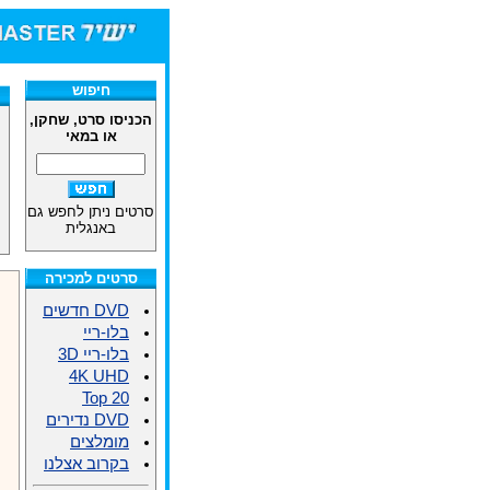
חיפוש
הכניסו סרט, שחקן,
או במאי
סרטים ניתן לחפש גם
באנגלית
סרטים למכירה
DVD חדשים
בלו-ריי
בלו-ריי 3D
4K UHD
Top 20
DVD נדירים
מומלצים
בקרוב אצלנו