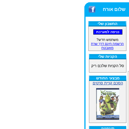
שלום אורח
החשבון שלי
משתמש חדש?
הרשמה חינם דרך שרת
מאובטח
הקניות שלי
סל הקניות שלכם ריק
מבצעי החודש
הסכם קניית סרטים
סינמטק