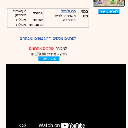
במאי:
פרנגל ריילי
2 (ישראל
zone:
אירופה)
סוג:
משפחה וילדים -
שפות:
אנגלית
הרפתקה
כתוביות:
אנגלית
לפרטים נוספים ודרוג צופים ומבקרים
למכירה
עותקים אחרונים
חדש - מחיר: 179.90 ₪