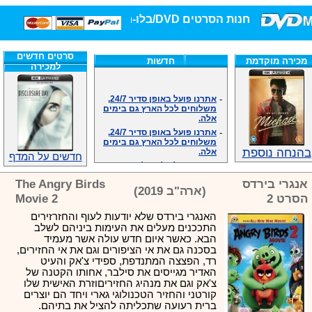
חנות הסרטים DVD/בלו-ריי/3D הגדולה ביותר!
סרטים חדשים
מכירה מוקדמת
חדשות
למכירה
-
אתרנו פועל באופן סדיר 24/7,
משלוחים לכל הארץ גם בימים
אלה.
-
אתרנו פועל באופן סדיר 24/7,
משלוחים לכל הארץ גם בימים
אלה.
בהנחה נוספת
-
אנחנו כאן לכול שאלה וזמינים
חדשים על המדף
במענה הטלפוני שלנו.ובמייל
.האתר לרשותכם פעיל 24/7
אנגרי בירדס
The Angry Birds
-
מענה טלפוני: 09-7652392
(ארה"ב 2019)
הסרט 2
Movie 2
-
צוות דיוידי מאסטר ישיר.
האנגרי בירדס שלא יודעות לעוף והחזרזירים
-
זמינים במייל ובטלפון. האתר
לרשותכם פעיל 24/7
התככנים מעלים את העימות ביניהם לשלב
הבא. כאשר איום חדש עולה אשר מעמיד
-
צוות דיוידי מאסטר ישיר.
בסכנה גם את אי הציפורים וגם את אי החזירים,
-
אנחנו כאן לכול שאלה וזמינים
רד, הפצצה המתנדפת, ספידי צ'אק והעיט
במענה הטלפוני שלנו.ובמייל
האדיר מגייסים את סילבר, אחותו הקטנה של
.האתר לרשותכם 24/7
צ'אק וגם את מנהיג החזיריםוזרת האישית שלו
-
מענה טלפוני: 09-7652392
קורטני והחזיר הטכנולוגי גארי ויחד הם יוצרים
-
צוות דיוידי מאסטר ישיר.
ברית רעועה שתכליתה להציל את בתיהם.