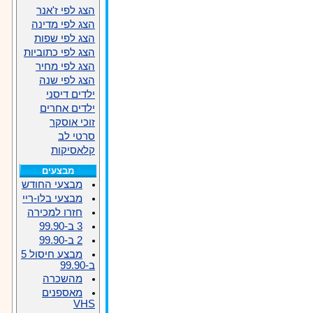
הצג לפי ז'אנר
הצג לפי מדינה
הצג לפי שפות
הצג לפי כתוביות
הצג לפי מחיר
הצג לפי שנה
ילדים דיסני
ילדים אחרים
זוכי אוסקר
סרטי לב
קלאסיקות
מבצעים
מבצעי החודש
מבצעי בלו-ריי
חזרו למכירה
3 ב-99.90
2 ב-99.90
מבצע חיסול 5
ב-99.90
מהשכרה
מאספנים
VHS