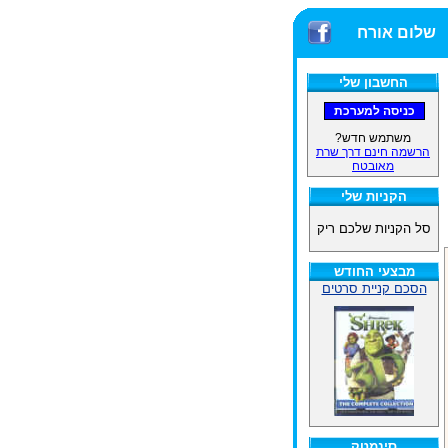
שלום אורח
החשבון שלי
משתמש חדש?
הרשמה חינם דרך שרת
מאובטח
הקניות שלי
סל הקניות שלכם ריק
מבצעי החודש
הסכם קניית סרטים
סינמטק