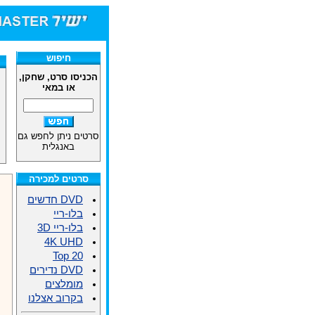
חיפוש
הכניסו סרט, שחקן,
או במאי
סרטים ניתן לחפש גם
באנגלית
סרטים למכירה
DVD חדשים
בלו-ריי
בלו-ריי 3D
4K UHD
Top 20
DVD נדירים
מומלצים
בקרוב אצלנו