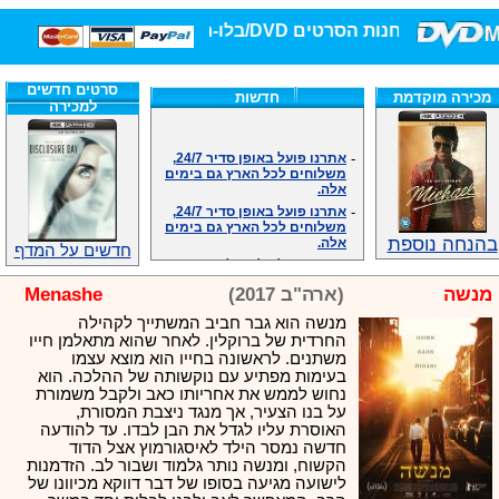
חנות הסרטים DVD/בלו-ריי/3D הגדולה ביותר!
סרטים חדשים
מכירה מוקדמת
חדשות
למכירה
-
אתרנו פועל באופן סדיר 24/7,
משלוחים לכל הארץ גם בימים
אלה.
-
אתרנו פועל באופן סדיר 24/7,
משלוחים לכל הארץ גם בימים
אלה.
בהנחה נוספת
-
אנחנו כאן לכול שאלה וזמינים
חדשים על המדף
במענה הטלפוני שלנו.ובמייל
.האתר לרשותכם פעיל 24/7
מנשה
(ארה"ב 2017)
Menashe
-
מענה טלפוני: 09-7652392
מנשה הוא גבר חביב המשתייך לקהילה
-
צוות דיוידי מאסטר ישיר.
החרדית של ברוקלין. לאחר שהוא מתאלמן חייו
-
זמינים במייל ובטלפון. האתר
משתנים. לראשונה בחייו הוא מוצא עצמו
לרשותכם פעיל 24/7
בעימות מפתיע עם נוקשותה של ההלכה. הוא
-
צוות דיוידי מאסטר ישיר.
נחוש לממש את אחריותו כאב ולקבל משמורת
-
אנחנו כאן לכול שאלה וזמינים
על בנו הצעיר, אך מנגד ניצבת המסורת,
במענה הטלפוני שלנו.ובמייל
האוסרת עליו לגדל את הבן לבדו. עד להודעה
.האתר לרשותכם 24/7
חדשה נמסר הילד לאיסגורמוץ אצל הדוד
-
מענה טלפוני: 09-7652392
הקשוח, ומנשה נותר גלמוד ושבור לב. הזדמנות
לישועה מגיעה בסופו של דבר דווקא מכיוונו של
-
צוות דיוידי מאסטר ישיר.