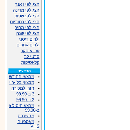
הצג לפי ז'אנר
הצג לפי מדינה
הצג לפי שפות
הצג לפי כתוביות
הצג לפי מחיר
הצג לפי שנה
ילדים דיסני
ילדים אחרים
זוכי אוסקר
סרטי לב
קלאסיקות
מבצעים
מבצעי החודש
מבצעי בלו-ריי
חזרו למכירה
3 ב-99.90
2 ב-99.90
מבצע חיסול 5
ב-99.90
מהשכרה
מאספנים
VHS