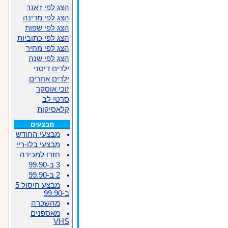
הצג לפי ז'אנר
הצג לפי מדינה
הצג לפי שפות
הצג לפי כתוביות
הצג לפי מחיר
הצג לפי שנה
ילדים דיסני
ילדים אחרים
זוכי אוסקר
סרטי לב
קלאסיקות
מבצעים
מבצעי החודש
מבצעי בלו-ריי
חזרו למכירה
3 ב-99.90
2 ב-99.90
מבצע חיסול 5
ב-99.90
מהשכרה
מאספנים
VHS