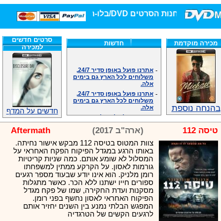
חנות הסרטים DVD/בלו-ריי/3D הגדולה ביותר!
סרטים חדשים
מכירה מוקדמת
חדשות
למכירה
-
אתרנו פועל באופן סדיר 24/7,
משלוחים לכל הארץ גם בימים
אלה.
-
אתרנו פועל באופן סדיר 24/7,
משלוחים לכל הארץ גם בימים
אלה.
בהנחה נוספת
-
אנחנו כאן לכול שאלה וזמינים
חדשים על המדף
במענה הטלפוני שלנו.ובמייל
.האתר לרשותכם פעיל 24/7
טיסה 112
(ארה"ב 2017)
Aftermath
-
מענה טלפוני: 09-7652392
צוות המטוס בטיסה 112 מבקש אישור נחיתה.
-
צוות דיוידי מאסטר ישיר.
באותו הרגע במגדל הפיקוח הפקח האחראי על
-
זמינים במייל ובטלפון. האתר
המסלול לא שומע אותם. כמה שניות קריטיות
לרשותכם פעיל 24/7
גורמות לאסון. על הקרקע ממתין למשפחתו
-
צוות דיוידי מאסטר ישיר.
רומן מלניק. הוא אינו יודע שבעוד מספר רגעים
-
אנחנו כאן לכול שאלה וזמינים
ספורים חייו ישתנו ללא הכר. כאשר מתגלות
במענה הטלפוני שלנו.ובמייל
מסקנות ועדת החקירה, שמו של פקח מגדל
.האתר לרשותכם 24/7
הפיקוח האחראי לאסון נחשף בפני רומן.
-
מענה טלפוני: 09-7652392
המפגש הבלתי נמנע בין השנים יחזיר אותם
לרגעים הקשים של הטרגדיה
-
צוות דיוידי מאסטר ישיר.