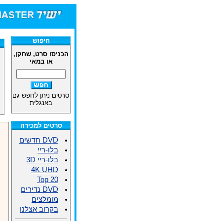
חיפוש
הכניסו סרט, שחקן,
או במאי
סרטים ניתן לחפש גם
באנגלית
סרטים למכירה
DVD חדשים
בלו-ריי
בלו-ריי 3D
4K UHD
Top 20
DVD נדירים
מומלצים
בקרוב אצלנו