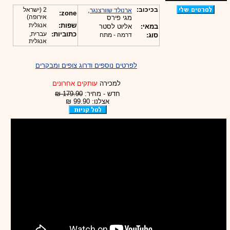
בכיכוב:
,
2 (ישראל
ארנולד שוורצנגר
zone:
אירופה)
מגי פירס
שפות:
אנגלית
במאי:
אליוט לסטר
כתוביות:
עברית,
סוג:
דרמה - מתח
אנגלית
לפרטים נוספים ודרוג צופים ומבקרים
למכירה
עותקים אחרונים
חדש - מחיר:
179.90 ₪
אצלנו: 99.90 ₪