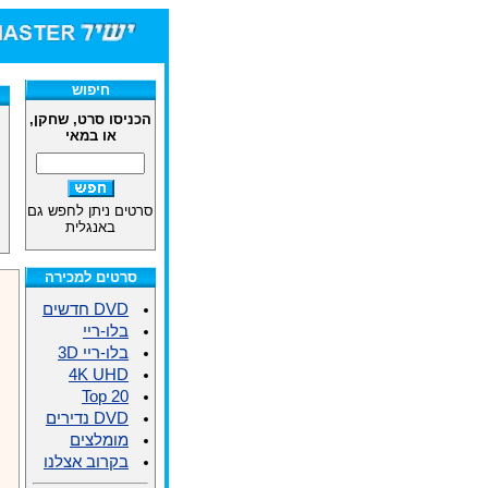
חיפוש
הכניסו סרט, שחקן,
או במאי
סרטים ניתן לחפש גם
באנגלית
סרטים למכירה
DVD חדשים
בלו-ריי
בלו-ריי 3D
4K UHD
Top 20
DVD נדירים
מומלצים
בקרוב אצלנו