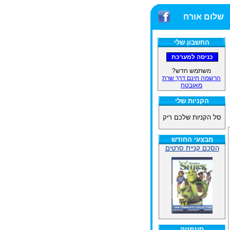
שלום אורח
החשבון שלי
משתמש חדש?
הרשמה חינם דרך שרת
מאובטח
הקניות שלי
סל הקניות שלכם ריק
מבצעי החודש
הסכם קניית סרטים
סינמטק