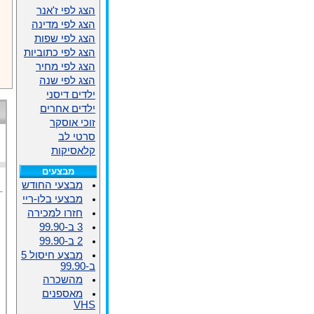
הצג לפי ז'אנר
הצג לפי מדינה
הצג לפי שפות
הצג לפי כתוביות
הצג לפי מחיר
הצג לפי שנה
ילדים דיסני
ילדים אחרים
זוכי אוסקר
סרטי לב
קלאסיקות
מבצעים
מבצעי החודש
מבצעי בלו-ריי
חזרו למכירה
3 ב-99.90
2 ב-99.90
מבצע חיסול 5
ב-99.90
מהשכרה
מאספנים
VHS