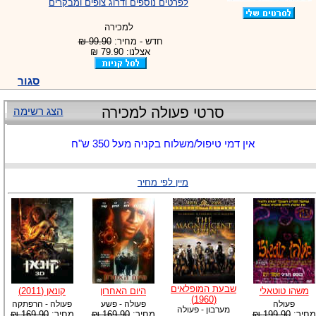
לפרטים נוספים ודרוג צופים ומבקרים
למכירה
חדש - מחיר:
99.90 ₪
אצלנו: 79.90 ₪
סגור
סרטי פעולה למכירה
הצג רשימה
אין דמי טיפול/משלוח בקניה מעל 350 ש"ח
מיין לפי מחיר
שבעת המופלאים
משהו טוטאלי
היום האחרון
קונאן (2011)
(1960)
פעולה
פעולה - פשע
פעולה - הרפתקה
מערבון - פעולה
מחיר:
199.90 ₪
מחיר:
169.90 ₪
מחיר:
169.90 ₪