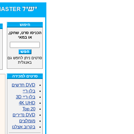
חיפוש
הכניסו סרט, שחקן,
או במאי
סרטים ניתן לחפש גם
באנגלית
סרטים למכירה
DVD חדשים
בלו-ריי
בלו-ריי 3D
4K UHD
Top 20
DVD נדירים
מומלצים
בקרוב אצלנו