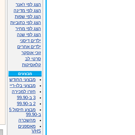
הצג לפי ז'אנר
הצג לפי מדינה
הצג לפי שפות
הצג לפי כתוביות
הצג לפי מחיר
הצג לפי שנה
ילדים דיסני
ילדים אחרים
זוכי אוסקר
סרטי לב
קלאסיקות
מבצעים
מבצעי החודש
מבצעי בלו-ריי
חזרו למכירה
3 ב-99.90
2 ב-99.90
מבצע חיסול 5
ב-99.90
מהשכרה
מאספנים
VHS