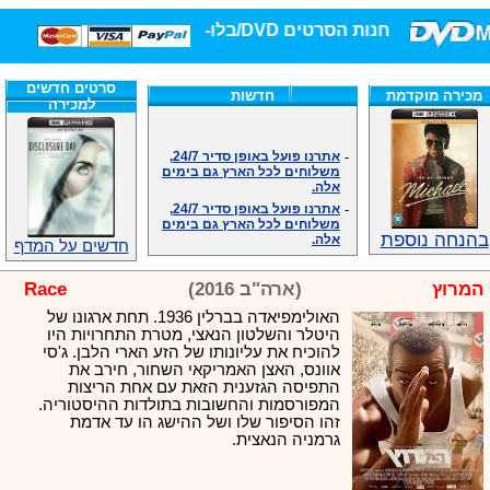
חנות הסרטים DVD/בלו-ריי/3D הגדולה ביותר!
סרטים חדשים
מכירה מוקדמת
חדשות
למכירה
-
אתרנו פועל באופן סדיר 24/7,
משלוחים לכל הארץ גם בימים
אלה.
-
אתרנו פועל באופן סדיר 24/7,
משלוחים לכל הארץ גם בימים
אלה.
בהנחה נוספת
-
אנחנו כאן לכול שאלה וזמינים
חדשים על המדף
במענה הטלפוני שלנו.ובמייל
.האתר לרשותכם פעיל 24/7
המרוץ
(ארה"ב 2016)
Race
-
מענה טלפוני: 09-7652392
האולימפיאדה בברלין 1936. תחת ארגונו של
-
צוות דיוידי מאסטר ישיר.
היטלר והשלטון הנאצי, מטרת התחרויות היו
-
זמינים במייל ובטלפון. האתר
להוכיח את עליונותו של הזע הארי הלבן. ג'סי
לרשותכם פעיל 24/7
אוונס, האצן האמריקאי השחור, חירב את
-
צוות דיוידי מאסטר ישיר.
התפיסה הגזענית הזאת עם אחת הריצות
-
אנחנו כאן לכול שאלה וזמינים
המפורסמות והחשובות בתולדות ההיסטוריה.
במענה הטלפוני שלנו.ובמייל
זהו הסיפור שלו ושל ההישג הו עד אדמת
.האתר לרשותכם 24/7
גרמניה הנאצית.
-
מענה טלפוני: 09-7652392
-
צוות דיוידי מאסטר ישיר.