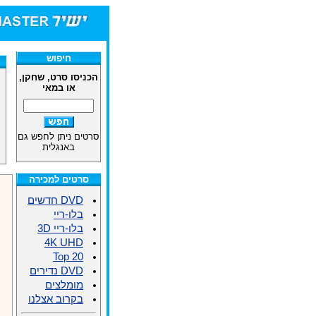
חיפוש
הכניסו סרט, שחקן,
או במאי
סרטים ניתן לחפש גם
באנגלית
סרטים למכירה
DVD חדשים
בלו-ריי
בלו-ריי 3D
4K UHD
Top 20
DVD נדירים
מומלצים
בקרוב אצלנו