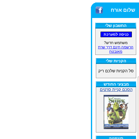
שלום אורח
החשבון שלי
משתמש חדש?
הרשמה חינם דרך שרת
מאובטח
הקניות שלי
סל הקניות שלכם ריק
מבצעי החודש
הסכם קניית סרטים
סינמטק