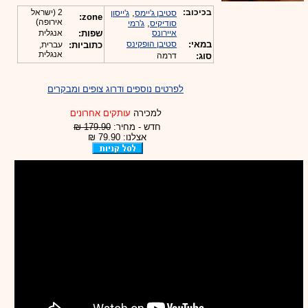
בכיכוב:
,
2 (ישראל
סטיבן ג'יימס
ג'ייסון
zone:
אירופה)
,
סודיקיס
ג'רמי
איירונס
שפות:
אנגלית
במאי:
סטיבן הופקינס
כתוביות:
עברית,
אנגלית
סוג:
דרמה
לפרטים נוספים ודרוג צופים ומבקרים
למכירה
עותקים אחרונים
חדש - מחיר:
179.90 ₪
אצלנו: 79.90 ₪