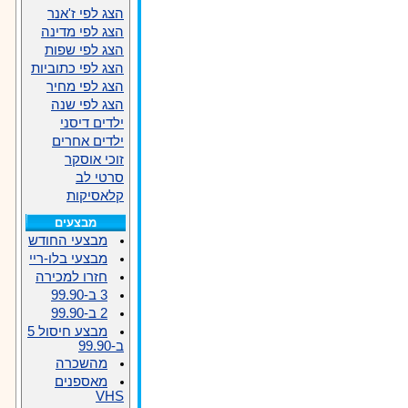
הצג לפי ז'אנר
הצג לפי מדינה
הצג לפי שפות
הצג לפי כתוביות
הצג לפי מחיר
הצג לפי שנה
ילדים דיסני
ילדים אחרים
זוכי אוסקר
סרטי לב
קלאסיקות
מבצעים
מבצעי החודש
מבצעי בלו-ריי
חזרו למכירה
3 ב-99.90
2 ב-99.90
מבצע חיסול 5
ב-99.90
מהשכרה
מאספנים
VHS