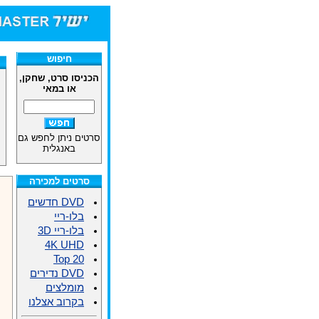
חיפוש
הכניסו סרט, שחקן,
או במאי
סרטים ניתן לחפש גם
באנגלית
סרטים למכירה
DVD חדשים
בלו-ריי
בלו-ריי 3D
4K UHD
Top 20
DVD נדירים
מומלצים
בקרוב אצלנו