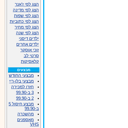
הצג לפי ז'אנר
הצג לפי מדינה
הצג לפי שפות
הצג לפי כתוביות
הצג לפי מחיר
הצג לפי שנה
ילדים דיסני
ילדים אחרים
זוכי אוסקר
סרטי לב
קלאסיקות
מבצעים
מבצעי החודש
מבצעי בלו-ריי
חזרו למכירה
3 ב-99.90
2 ב-99.90
מבצע חיסול 5
ב-99.90
מהשכרה
מאספנים
VHS