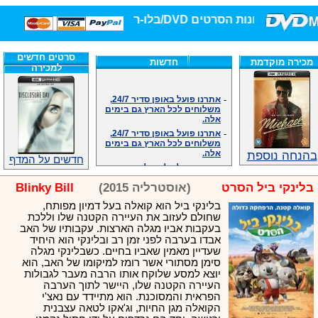
חנות הסרטים DVD/בלו-ריי/3D הגדולה ביותר!
סרטים חדשים
מכירה מוקדמת
חדשות
למכירה
-
אתרנו פועל באופן סדיר 24/7,
משלוחים לכל הארץ גם בימים
אלה.
-
אתרנו פועל באופן סדיר 24/7,
משלוחים לכל הארץ גם בימים
אלה.
בהנחה נוספת
-
אנחנו כאן לכול שאלה וזמינים
חדשים על המדף
במענה הטלפוני שלנו.ובמייל
.האתר לרשותכם פעיל 24/7
בלינקי ביל הסרט
(אוסטרליה 2015)
Blinky Bill
-
מענה טלפוני: 09-7652392
-
צוות דיוידי מאסטר ישיר.
בלינקי ביל הוא קואלה בעל דמיון מפותח,
שחולם לעזוב את העיירה הקטנה שלו וללכת
-
זמינים במייל ובטלפון. האתר
בעקבות אביו מגלה הארצות. עקבותיו של האב
לרשותכם פעיל 24/7
אבדו בערבה לפני זמן רב ובלינקי הוא היחיד
-
צוות דיוידי מאסטר ישיר.
שעדיין מאמין שאביו בחיים. כשבלינקי מגלה
-
אנחנו כאן לכול שאלה וזמינים
סימן מסתורי אשר רומז למיקומו של האב, הוא
במענה הטלפוני שלנו.ובמייל
יוצא למסע שלוקח אותו הרבה מעבר לגבולות
.האתר לרשותכם 24/7
העיירה הקטנה שלו, היישר לתוך הערבה
-
מענה טלפוני: 09-7652392
הפראית והמסוכנת. הוא מתיידד עם נאצ'י
הקואלה מגן החיות, וג'אקו לטאה עצבנית
-
צוות דיוידי מאסטר ישיר.