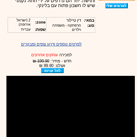
ורגישה. יחד הם נרדפים על ידי חתול נקמני
שיש לו חשבון פתוח עם בלינקי.
במאי:
דין טיילור
2 (ישראל
zone:
אירופה)
סוג:
הרפתקה - משפחה
שפות:
עברית
וילדים
לפרטים נוספים ודרוג צופים ומבקרים
למכירה
עותקים אחרונים
חדש - מחיר:
199.90 ₪
אצלנו: 99.90 ₪