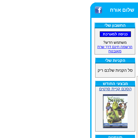
שלום אורח
החשבון שלי
משתמש חדש?
הרשמה חינם דרך שרת
מאובטח
הקניות שלי
סל הקניות שלכם ריק
מבצעי החודש
הסכם קניית סרטים
סינמטק