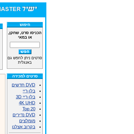
חיפוש
הכניסו סרט, שחקן,
או במאי
סרטים ניתן לחפש גם
באנגלית
סרטים למכירה
DVD חדשים
בלו-ריי
בלו-ריי 3D
4K UHD
Top 20
DVD נדירים
מומלצים
בקרוב אצלנו