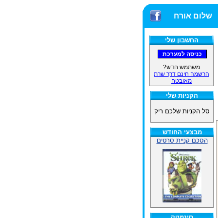
שלום אורח
החשבון שלי
משתמש חדש?
הרשמה חינם דרך שרת
מאובטח
הקניות שלי
סל הקניות שלכם ריק
מבצעי החודש
הסכם קניית סרטים
סינמטק