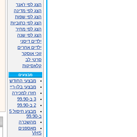
הצג לפי ז'אנר
הצג לפי מדינה
הצג לפי שפות
הצג לפי כתוביות
הצג לפי מחיר
הצג לפי שנה
ילדים דיסני
ילדים אחרים
זוכי אוסקר
סרטי לב
קלאסיקות
מבצעים
מבצעי החודש
מבצעי בלו-ריי
חזרו למכירה
3 ב-99.90
2 ב-99.90
מבצע חיסול 5
ב-99.90
מהשכרה
מאספנים
VHS