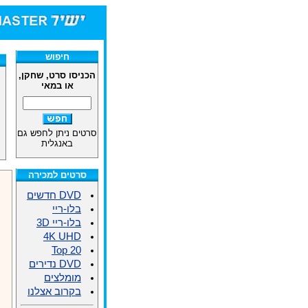
חיפוש
הכניסו סרט, שחקן,
או במאי
סרטים ניתן לחפש גם
באנגלית
סרטים למכירה
DVD חדשים
בלו-ריי
בלו-ריי 3D
4K UHD
Top 20
DVD נדירים
מומלצים
בקרוב אצלנו