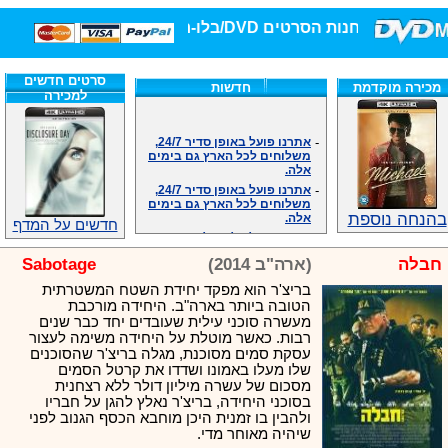
חנות הסרטים DVD/בלו-ריי/3D הגדולה ביותר!
סרטים חדשים
מכירה מוקדמת
חדשות
למכירה
-
אתרנו פועל באופן סדיר 24/7,
משלוחים לכל הארץ גם בימים
אלה.
-
אתרנו פועל באופן סדיר 24/7,
משלוחים לכל הארץ גם בימים
אלה.
בהנחה נוספת
-
אנחנו כאן לכול שאלה וזמינים
חדשים על המדף
במענה הטלפוני שלנו.ובמייל
.האתר לרשותכם פעיל 24/7
חבלה
(ארה"ב 2014)
Sabotage
-
מענה טלפוני: 09-7652392
בריצ'ר הוא מפקד יחידת השטח המשטרתית
-
צוות דיוידי מאסטר ישיר.
הטובה ביותר בארה"ב. היחידה מורכבת
-
זמינים במייל ובטלפון. האתר
מעשרה סוכני עילית שעובדים יחד כבר שנים
לרשותכם פעיל 24/7
רבות. כאשר מוטלת על היחידה משימה לעצור
-
צוות דיוידי מאסטר ישיר.
עסקת סמים מסוכנת, מגלה בריצ'ר שהסוכנים
-
אנחנו כאן לכול שאלה וזמינים
שלו מעלו באמונו ושדדו את קרטל הסמים
במענה הטלפוני שלנו.ובמייל
מסכום של עשרה מיליון דולר ללא רצחנית
.האתר לרשותכם 24/7
בסוכני היחידה, בריצ'ר נאלץ להגן על חבריו
-
מענה טלפוני: 09-7652392
ולהבין בו זמנית היכן מוחבא הכסף הגנוב לפני
שיהיה מאוחר מדי.
-
צוות דיוידי מאסטר ישיר.