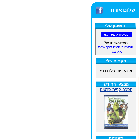
שלום אורח
החשבון שלי
משתמש חדש?
הרשמה חינם דרך שרת
מאובטח
הקניות שלי
סל הקניות שלכם ריק
מבצעי החודש
הסכם קניית סרטים
סינמטק