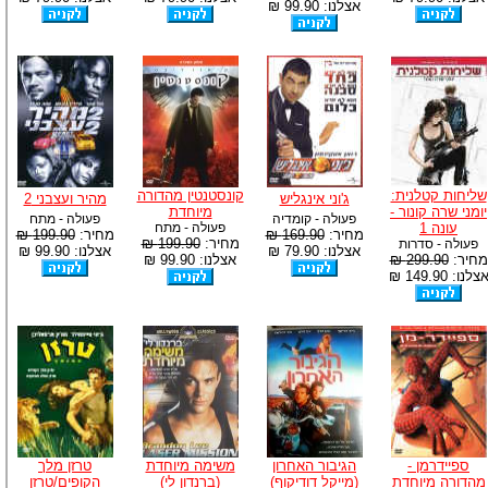
אצלנו: 99.90 ₪
שליחות קטלנית:
קונסטנטין מהדורה
ג'וני אינגליש
מהיר ועצבני 2
יומני שרה קונור -
מיוחדת
פעולה - קומדיה
פעולה - מתח
עונה 1
פעולה - מתח
מחיר:
169.90 ₪
מחיר:
199.90 ₪
מחיר:
199.90 ₪
פעולה - סדרות
אצלנו: 79.90 ₪
אצלנו: 99.90 ₪
מחיר:
299.90 ₪
אצלנו: 99.90 ₪
צלנו: 149.90 ₪
ספיידרמן -
הגיבור האחרון
משימה מיוחדת
טרזן מלך
מהדורה מיוחדת
(מייקל דודיקוף)
(ברנדון לי)
הקופים/טרזן