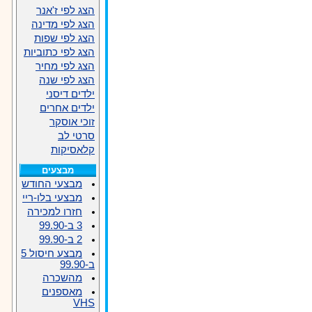
הצג לפי ז'אנר
הצג לפי מדינה
הצג לפי שפות
הצג לפי כתוביות
הצג לפי מחיר
הצג לפי שנה
ילדים דיסני
ילדים אחרים
זוכי אוסקר
סרטי לב
קלאסיקות
מבצעים
מבצעי החודש
מבצעי בלו-ריי
חזרו למכירה
3 ב-99.90
2 ב-99.90
מבצע חיסול 5
ב-99.90
מהשכרה
מאספנים
VHS