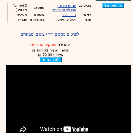
בכיכוב:
,
2 (ישראל
סם וורטינגטון
zone:
אירופה)
ארנולד שוורצנגר
שפות:
אנגלית
במאי:
דיוויד אייר
כתוביות:
עברית
סוג:
פעולה - פשע
לפרטים נוספים ודרוג צופים ומבקרים
למכירה
עותקים אחרונים
חדש - מחיר:
169.90 ₪
אצלנו: 79.90 ₪