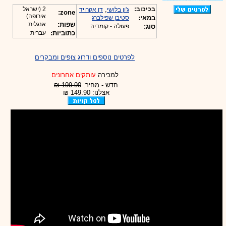
בכיכוב:
,
2 (ישראל
ג'ון בלושי
דן אקרויד
zone:
אירופה)
במאי:
סטיבן שפילברג
שפות:
אנגלית
סוג:
פעולה - קומדיה
כתוביות:
עברית
לפרטים נוספים ודרוג צופים ומבקרים
למכירה
עותקים אחרונים
חדש - מחיר:
199.90 ₪
אצלנו: 149.90 ₪