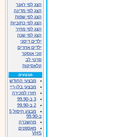
הצג לפי ז'אנר
הצג לפי מדינה
הצג לפי שפות
הצג לפי כתוביות
הצג לפי מחיר
הצג לפי שנה
ילדים דיסני
ילדים אחרים
זוכי אוסקר
סרטי לב
קלאסיקות
מבצעים
מבצעי החודש
מבצעי בלו-ריי
חזרו למכירה
3 ב-99.90
2 ב-99.90
מבצע חיסול 5
ב-99.90
מהשכרה
מאספנים
VHS