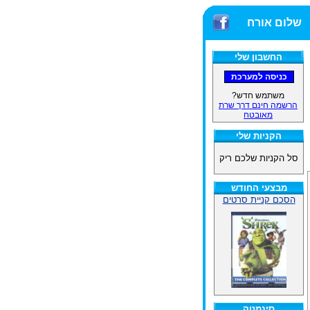
שלום אורח
החשבון שלי
משתמש חדש?
הרשמה חינם דרך שרת
מאובטח
הקניות שלי
סל הקניות שלכם ריק
מבצעי החודש
הסכם קניית סרטים
סינמטק