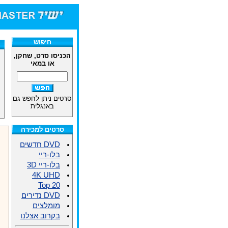
חיפוש
הכניסו סרט, שחקן,
או במאי
סרטים ניתן לחפש גם
באנגלית
סרטים למכירה
DVD חדשים
בלו-ריי
בלו-ריי 3D
4K UHD
Top 20
DVD נדירים
מומלצים
בקרוב אצלנו