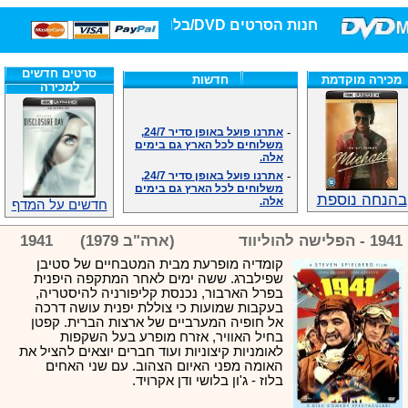
חנות הסרטים DVD/בלו-ריי/3D הגדולה ביותר!
סרטים חדשים
מכירה מוקדמת
חדשות
למכירה
-
אתרנו פועל באופן סדיר 24/7,
משלוחים לכל הארץ גם בימים
אלה.
-
אתרנו פועל באופן סדיר 24/7,
משלוחים לכל הארץ גם בימים
אלה.
בהנחה נוספת
חדשים על המדף
-
אנחנו כאן לכול שאלה וזמינים
במענה הטלפוני שלנו.ובמייל
.האתר לרשותכם פעיל 24/7
1941 - הפלישה להוליווד
(ארה"ב 1979)
1941
-
מענה טלפוני: 09-7652392
קומדיה מופרעת מבית המטבחיים של סטיבן
-
צוות דיוידי מאסטר ישיר.
שפילברג. ששה ימים לאחר המתקפה היפנית
-
זמינים במייל ובטלפון. האתר
בפרל הארבור, נכנסת קליפורניה להיסטריה,
לרשותכם פעיל 24/7
בעקבות שמועות כי צוללת יפנית עושה דרכה
-
צוות דיוידי מאסטר ישיר.
אל חופיה המערביים של ארצות הברית. קפטן
בחיל האוויר, אזרח מופרע בעל השקפות
-
אנחנו כאן לכול שאלה וזמינים
במענה הטלפוני שלנו.ובמייל
לאומניות קיצוניות ועוד חברים יוצאים להציל את
.האתר לרשותכם 24/7
האומה מפני האיום הצהוב. עם שני האחים
בלוז - ג'ון בלושי ודן אקרויד.
-
מענה טלפוני: 09-7652392
-
צוות דיוידי מאסטר ישיר.