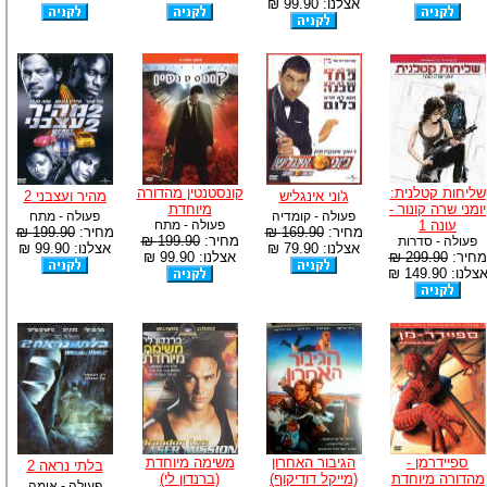
אצלנו: 99.90 ₪
שליחות קטלנית:
קונסטנטין מהדורה
ג'וני אינגליש
מהיר ועצבני 2
יומני שרה קונור -
מיוחדת
פעולה - קומדיה
פעולה - מתח
עונה 1
פעולה - מתח
מחיר:
169.90 ₪
מחיר:
199.90 ₪
מחיר:
199.90 ₪
פעולה - סדרות
אצלנו: 79.90 ₪
אצלנו: 99.90 ₪
מחיר:
299.90 ₪
אצלנו: 99.90 ₪
צלנו: 149.90 ₪
ספיידרמן -
הגיבור האחרון
משימה מיוחדת
בלתי נראה 2
מהדורה מיוחדת
(מייקל דודיקוף)
(ברנדון לי)
פעולה - אימה