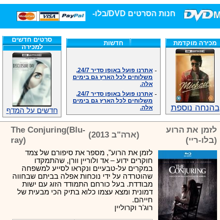
חנות הסרטים DVD/בלו-ריי/3D הגדולה ביותר!
סרטים חדשים
מכירה מוקדמת
חדשות
למכירה
-
אתרנו פועל באופן סדיר 24/7,
משלוחים לכל הארץ גם בימים
אלה.
-
אתרנו פועל באופן סדיר 24/7,
משלוחים לכל הארץ גם בימים
אלה.
בהנחה נוספת
-
אנחנו כאן לכול שאלה וזמינים
חדשים על המדף
במענה הטלפוני שלנו.ובמייל
.האתר לרשותכם פעיל 24/7
לזמן את הרוע
The Conjuring(Blu-
(ארה"ב 2013)
-
מענה טלפוני: 09-7652392
(בלו-ריי)
ray)
-
צוות דיוידי מאסטר ישיר.
לזמן את הרוע", מספר את סיפורם של צמד
-
זמינים במייל ובטלפון. האתר
חוקרים ידוע – אד ולוריין וורן, שהתמקדו
לרשותכם פעיל 24/7
במקרים על-טבעיים ונקראו לסייע למשפחה
-
צוות דיוידי מאסטר ישיר.
שהוטרדה על ידי נוכחות אפלה בביתם שבחווה
-
אנחנו כאן לכול שאלה וזמינים
מבודדת. בעל כורחם התמודד הזוג עם ישות
במענה הטלפוני שלנו.ובמייל
דמונית ומצא עצמו כלוא בתיק הכי מבעית של
.האתר לרשותכם 24/7
חייהם.
-
מענה טלפוני: 09-7652392
רוג'ר וקרוליין
-
צוות דיוידי מאסטר ישיר.