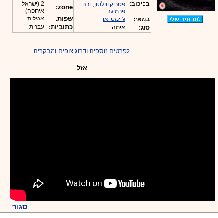
בכיכוב:
,
2 (ישראל
פטריק ווילסון
ורה
zone:
אירופה)
פרמיגה
שפות:
אנגלית
במאי:
ג'יימס ואן
כתוביות:
עברית
סוג:
אימה
לפרטים נוספים ודרוג צופים ומבקרים
אזל
סגור