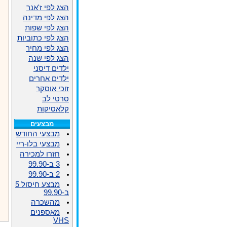
הצג לפי ז'אנר
הצג לפי מדינה
הצג לפי שפות
הצג לפי כתוביות
הצג לפי מחיר
הצג לפי שנה
ילדים דיסני
ילדים אחרים
זוכי אוסקר
סרטי לב
קלאסיקות
מבצעים
מבצעי החודש
מבצעי בלו-ריי
חזרו למכירה
3 ב-99.90
2 ב-99.90
מבצע חיסול 5
ב-99.90
מהשכרה
מאספנים
VHS