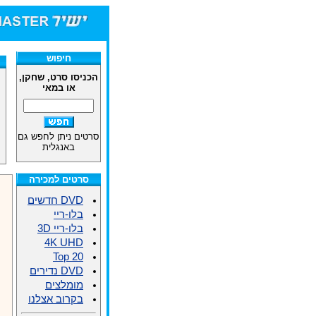
חיפוש
הכניסו סרט, שחקן,
או במאי
סרטים ניתן לחפש גם
באנגלית
סרטים למכירה
DVD חדשים
בלו-ריי
בלו-ריי 3D
4K UHD
Top 20
DVD נדירים
מומלצים
בקרוב אצלנו