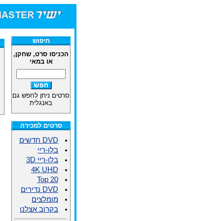
חיפוש
הכניסו סרט, שחקן,
או במאי
סרטים ניתן לחפש גם
באנגלית
סרטים למכירה
DVD חדשים
בלו-ריי
בלו-ריי 3D
4K UHD
Top 20
DVD נדירים
מומלצים
בקרוב אצלנו