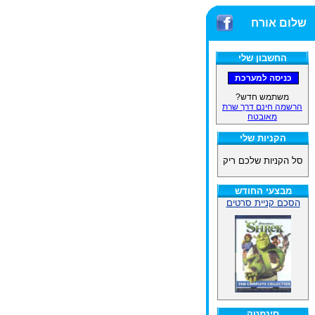
שלום אורח
החשבון שלי
משתמש חדש?
הרשמה חינם דרך שרת
מאובטח
הקניות שלי
סל הקניות שלכם ריק
מבצעי החודש
הסכם קניית סרטים
סינמטק