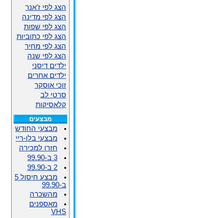
הצג לפי ז'אנר
הצג לפי מדינה
הצג לפי שפות
הצג לפי כתוביות
הצג לפי מחיר
הצג לפי שנה
ילדים דיסני
ילדים אחרים
זוכי אוסקר
סרטי לב
קלאסיקות
מבצעים
מבצעי החודש
מבצעי בלו-ריי
חזרו למכירה
3 ב-99.90
2 ב-99.90
מבצע חיסול 5
ב-99.90
מהשכרה
מאספנים
VHS