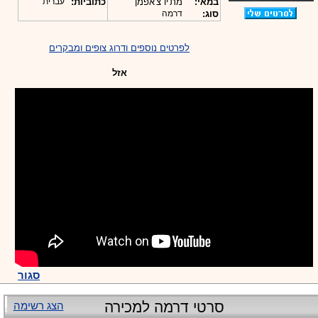
במאי:
מת'יו צ'אפמן
כתוביות:
עברית
סוג:
דרמה
לפרטים נוספים ודרוג צופים ומבקרים
אזל
סגור
סרטי דרמה למכירה
הצג רשימה