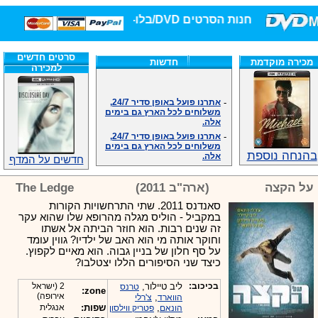
חנות הסרטים DVD/בלו-ריי/3D הגדולה ביותר!
סרטים חדשים
מכירה מוקדמת
חדשות
למכירה
-
אתרנו פועל באופן סדיר 24/7,
משלוחים לכל הארץ גם בימים
אלה.
-
אתרנו פועל באופן סדיר 24/7,
משלוחים לכל הארץ גם בימים
אלה.
בהנחה נוספת
חדשים על המדף
-
אנחנו כאן לכול שאלה וזמינים
במענה הטלפוני שלנו.ובמייל
.האתר לרשותכם פעיל 24/7
על הקצה
(ארה"ב 2011)
The Ledge
-
מענה טלפוני: 09-7652392
סאנדנס 2011. שתי התרחשויות הקורות
-
צוות דיוידי מאסטר ישיר.
במקביל - הוליס מגלה מהרופא שלו שהוא עקר
-
זמינים במייל ובטלפון. האתר
זה שנים רבות. הוא חוזר הביתה אל אשתו
לרשותכם פעיל 24/7
וחוקר אותה מי הוא האב של ילדיו? גווין עומד
-
צוות דיוידי מאסטר ישיר.
על סף חלון של בניין גבוה. הוא מאיים לקפוץ.
כיצד שני הסיפורים הללו יצטלבו?
-
אנחנו כאן לכול שאלה וזמינים
במענה הטלפוני שלנו.ובמייל
.האתר לרשותכם 24/7
בכיכוב:
ליב טיילור,
2 (ישראל
טרנס
zone:
אירופה)
-
מענה טלפוני: 09-7652392
,
הווארד
צ'רלי
,
שפות:
אנגלית
הונאם
פטריק ווילסון
-
צוות דיוידי מאסטר ישיר.