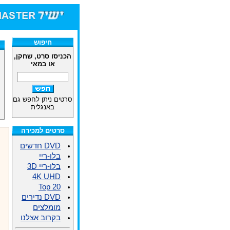
חיפוש
הכניסו סרט, שחקן,
או במאי
סרטים ניתן לחפש גם
באנגלית
סרטים למכירה
DVD חדשים
בלו-ריי
בלו-ריי 3D
4K UHD
Top 20
DVD נדירים
מומלצים
בקרוב אצלנו