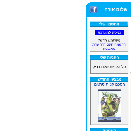
שלום אורח
החשבון שלי
משתמש חדש?
הרשמה חינם דרך שרת
מאובטח
הקניות שלי
סל הקניות שלכם ריק
מבצעי החודש
הסכם קניית סרטים
סינמטק