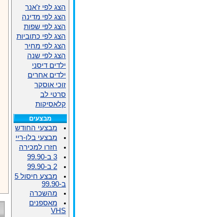
הצג לפי ז'אנר
הצג לפי מדינה
הצג לפי שפות
הצג לפי כתוביות
הצג לפי מחיר
הצג לפי שנה
ילדים דיסני
ילדים אחרים
זוכי אוסקר
סרטי לב
קלאסיקות
מבצעים
מבצעי החודש
מבצעי בלו-ריי
חזרו למכירה
3 ב-99.90
2 ב-99.90
מבצע חיסול 5
ב-99.90
מהשכרה
מאספנים
VHS