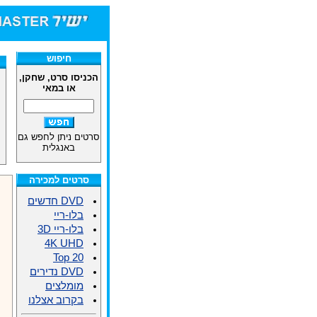
חיפוש
הכניסו סרט, שחקן,
או במאי
סרטים ניתן לחפש גם
באנגלית
סרטים למכירה
DVD חדשים
בלו-ריי
בלו-ריי 3D
4K UHD
Top 20
DVD נדירים
מומלצים
בקרוב אצלנו