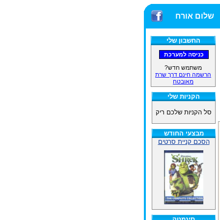
שלום אורח
החשבון שלי
משתמש חדש?
הרשמה חינם דרך שרת
מאובטח
הקניות שלי
סל הקניות שלכם ריק
מבצעי החודש
הסכם קניית סרטים
סינמטק