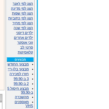
הצג לפי ז'אנר
הצג לפי מדינה
הצג לפי שפות
הצג לפי כתוביות
הצג לפי מחיר
הצג לפי שנה
ילדים דיסני
ילדים אחרים
זוכי אוסקר
סרטי לב
קלאסיקות
מבצעים
מבצעי החודש
מבצעי בלו-ריי
חזרו למכירה
3 ב-99.90
2 ב-99.90
מבצע חיסול 5
ב-99.90
מהשכרה
מאספנים
VHS