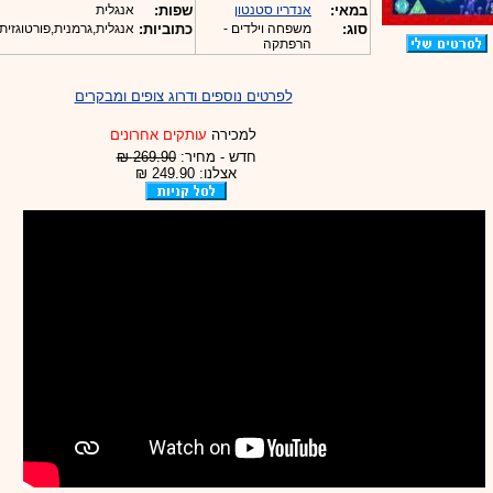
במאי:
אנדריו סטנטון
שפות:
אנגלית
סוג:
משפחה וילדים -
כתוביות:
אנגלית,גרמנית,פורטוגזית
הרפתקה
לפרטים נוספים ודרוג צופים ומבקרים
למכירה
עותקים אחרונים
חדש - מחיר:
269.90 ₪
אצלנו: 249.90 ₪