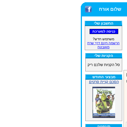
שלום אורח
החשבון שלי
משתמש חדש?
הרשמה חינם דרך שרת
מאובטח
הקניות שלי
סל הקניות שלכם ריק
מבצעי החודש
הסכם קניית סרטים
סינמטק