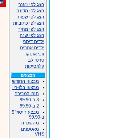
הצג לפי ז'אנר
הצג לפי מדינה
הצג לפי שפות
הצג לפי כתוביות
הצג לפי מחיר
הצג לפי שנה
ילדים דיסני
ילדים אחרים
זוכי אוסקר
סרטי לב
קלאסיקות
מבצעים
מבצעי החודש
מבצעי בלו-ריי
חזרו למכירה
3 ב-99.90
2 ב-99.90
מבצע חיסול 5
ב-99.90
מהשכרה
מאספנים
VHS