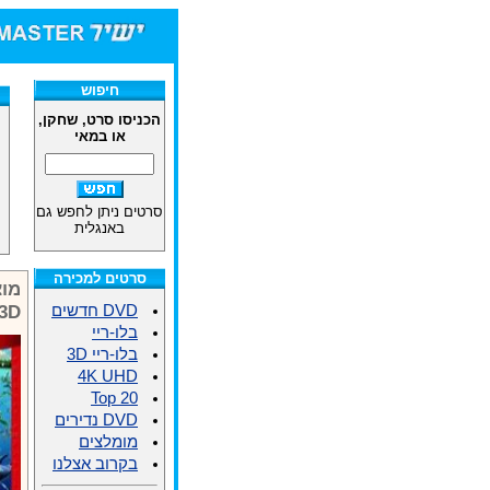
חיפוש
הכניסו סרט, שחקן,
או במאי
סרטים ניתן לחפש גם
באנגלית
סרטים למכירה
מוצ
3D)
DVD חדשים
בלו-ריי
בלו-ריי 3D
4K UHD
Top 20
DVD נדירים
מומלצים
בקרוב אצלנו