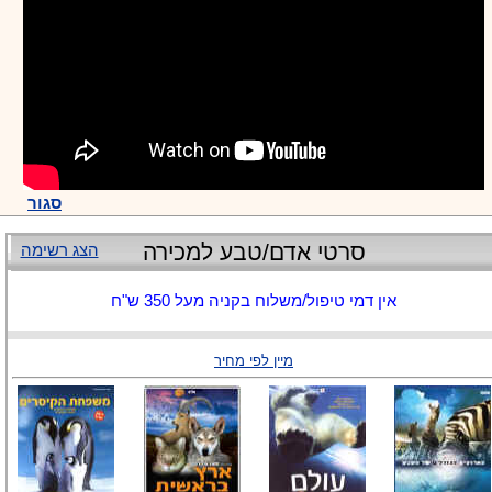
סגור
סרטי אדם/טבע למכירה
הצג רשימה
אין דמי טיפול/משלוח בקניה מעל 350 ש"ח
מיין לפי מחיר