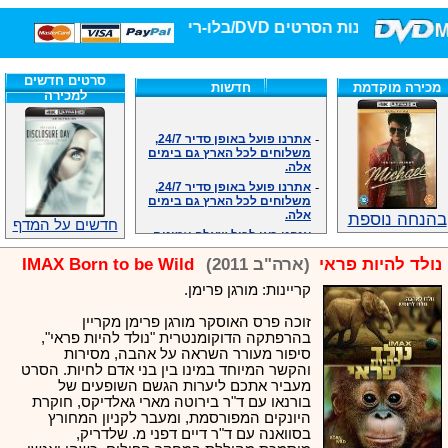
חנות הסרטים DVD/בלו-ריי/3D הגדולה ביותר!
סרטים חדשים
מכירה מוקדמת
חדשות
למכירה
-
אתרנו פועל באופן סדיר 24/7,
משלוחים לכל הארץ גם בימים
אלה.
-
אתרנו פועל באופן סדיר 24/7,
משלוחים לכל הארץ גם בימים
אלה.
בהנחה נוספת
חדשים על המדף
-
אנחנו כאן לכול שאלה וזמינים
במענה הטלפוני שלנו.ובמייל
.האתר לרשותכם פעיל 24/7
נולד להיות פראי
(ארה"ב 2011)
IMAX Born to be Wild
-
מענה טלפוני: 09-7652392
קריינות: מורגן פרימן.
-
צוות דיוידי מאסטר ישיר.
-
זמינים במייל ובטלפון. האתר
זוכה פרס האוסקר מורגן פרימן מקריין
לרשותכם פעיל 24/7
בהרפתקה הדוקומנטרית "נולד להיות פראי",
-
צוות דיוידי מאסטר ישיר.
סיפור מעורר השראה על אהבה, מסירות
והקשר המיוחד במינו בין בני אדם לחיות. הסרט
-
אנחנו כאן לכול שאלה וזמינים
מעביר אתכם ליערות הגשם השופעים של
במענה הטלפוני שלנו.ובמייל
בורנאו עם ד"ר בירוטה מארי גאלדיקס, חוקרת
.האתר לרשותכם 24/7
היונקים המפורסמת, ומעבר לקניון המחורץ
-
מענה טלפוני: 09-7652392
בסוואנה עם ד"ר דיים דפני מ. שלדריק,
-
צוות דיוידי מאסטר ישיר.