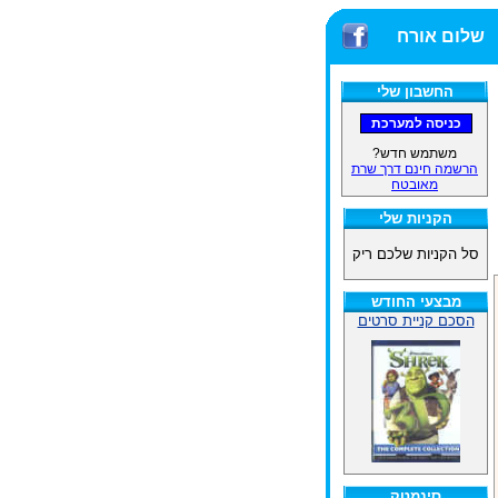
שלום אורח
החשבון שלי
משתמש חדש?
הרשמה חינם דרך שרת
מאובטח
הקניות שלי
סל הקניות שלכם ריק
מבצעי החודש
הסכם קניית סרטים
סינמטק