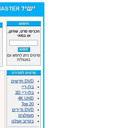
חיפוש
הכניסו סרט, שחקן,
או במאי
סרטים ניתן לחפש גם
באנגלית
סרטים למכירה
DVD חדשים
בלו-ריי
בלו-ריי 3D
4K UHD
Top 20
DVD נדירים
מומלצים
בקרוב אצלנו