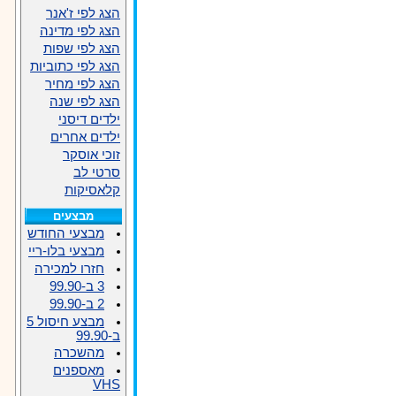
הצג לפי ז'אנר
הצג לפי מדינה
הצג לפי שפות
הצג לפי כתוביות
הצג לפי מחיר
הצג לפי שנה
ילדים דיסני
ילדים אחרים
זוכי אוסקר
סרטי לב
קלאסיקות
מבצעים
מבצעי החודש
מבצעי בלו-ריי
חזרו למכירה
3 ב-99.90
2 ב-99.90
מבצע חיסול 5
ב-99.90
מהשכרה
מאספנים
VHS