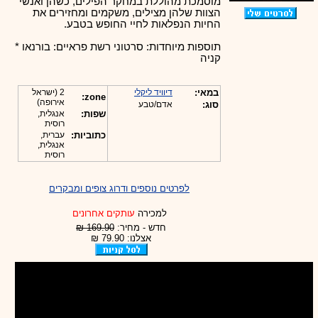
מוסמכת מהוללת במחקר הפילים, כשהן ואנשי
הצוות שלהן מצילים, משקמים ומחזירים את
החיות הנפלאות לחיי החופש בטבע.
תוספות מיוחדות: סרטוני רשת פראיים: בורנאו *
קניה
במאי:
דיוויד ליקלי
2 (ישראל
zone:
אירופה)
סוג:
אדם/טבע
שפות:
אנגלית,
רוסית
כתוביות:
עברית,
אנגלית,
רוסית
לפרטים נוספים ודרוג צופים ומבקרים
למכירה
עותקים אחרונים
חדש - מחיר:
169.90 ₪
אצלנו: 79.90 ₪