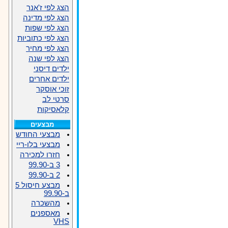
הצג לפי ז'אנר
הצג לפי מדינה
הצג לפי שפות
הצג לפי כתוביות
הצג לפי מחיר
הצג לפי שנה
ילדים דיסני
ילדים אחרים
זוכי אוסקר
סרטי לב
קלאסיקות
מבצעים
מבצעי החודש
מבצעי בלו-ריי
חזרו למכירה
3 ב-99.90
2 ב-99.90
מבצע חיסול 5
ב-99.90
מהשכרה
מאספנים
VHS