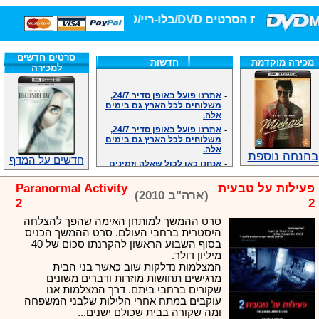
חנות הסרטים DVD/בלו-ריי/3D הגדולה ביותר!
סרטים חדשים
מכירה מוקדמת
חדשות
למכירה
-
אתרנו פועל באופן סדיר 24/7,
משלוחים לכל הארץ גם בימים
אלה.
-
אתרנו פועל באופן סדיר 24/7,
משלוחים לכל הארץ גם בימים
אלה.
בהנחה נוספת
-
אנחנו כאן לכול שאלה וזמינים
חדשים על המדף
במענה הטלפוני שלנו.ובמייל
.האתר לרשותכם פעיל 24/7
פעילות על טבעית
Paranormal Activity
-
מענה טלפוני: 09-7652392
(ארה"ב 2010)
2
2
-
צוות דיוידי מאסטר ישיר.
-
זמינים במייל ובטלפון. האתר
סרט ההמשך למותחן האימה שהפך להצלחה
לרשותכם פעיל 24/7
היסטרית ברחבי העולם. סרט ההמשך הכניס
-
צוות דיוידי מאסטר ישיר.
בסוף השבוע הראשון להקרנתו סכום של 40
מיליון דולר.
-
אנחנו כאן לכול שאלה וזמינים
המצלמות נדלקות שוב כאשר בני הבית
במענה הטלפוני שלנו.ובמייל
מרגישים תחושות מוזרות ודברים משונים
.האתר לרשותכם 24/7
שקורים ברחבי ביתם. דרך המצלמות אנו
-
מענה טלפוני: 09-7652392
עוקבים במתח אחרי הלילות שלבני המשפחה
-
צוות דיוידי מאסטר ישיר.
ומה שקורה בבית שכולם ישנים...