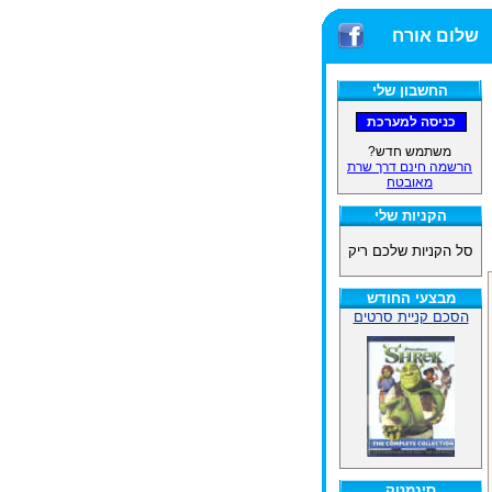
שלום אורח
החשבון שלי
משתמש חדש?
הרשמה חינם דרך שרת
מאובטח
הקניות שלי
סל הקניות שלכם ריק
מבצעי החודש
הסכם קניית סרטים
סינמטק