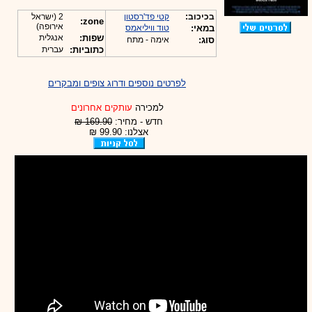
בכיכוב:
קטי פד'רסטון
2 (ישראל
zone:
אירופה)
במאי:
טוד וויליאמס
שפות:
אנגלית
סוג:
אימה - מתח
כתוביות:
עברית
לפרטים נוספים ודרוג צופים ומבקרים
למכירה
עותקים אחרונים
חדש - מחיר:
169.90 ₪
אצלנו: 99.90 ₪