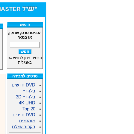
חיפוש
הכניסו סרט, שחקן,
או במאי
סרטים ניתן לחפש גם
באנגלית
סרטים למכירה
DVD חדשים
בלו-ריי
בלו-ריי 3D
4K UHD
Top 20
DVD נדירים
מומלצים
בקרוב אצלנו