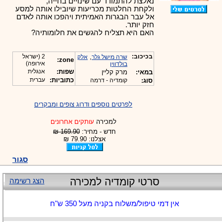
נאלצת להתמודד עם שינויים בחייה,
ולקחת החלטות מכריעות שיובילו אותה למסע
אל עבר הבגרות האמיתית ויהפכו אותה לאדם
חזק יותר.
האם היא תצליח להגשים את חלומותיה?
בכיכוב:
,
2 (ישראל
שרה מישל גלר
אלק
zone:
אירופה)
בולדווין
שפות:
אנגלית
במאי:
מרק קליין
כתוביות:
עברית
סוג:
קומדיה - דרמה
לפרטים נוספים ודרוג צופים ומבקרים
למכירה
עותקים אחרונים
חדש - מחיר:
169.90 ₪
אצלנו: 79.90 ₪
סגור
סרטי קומדיה למכירה
הצג רשימה
אין דמי טיפול/משלוח בקניה מעל 350 ש"ח