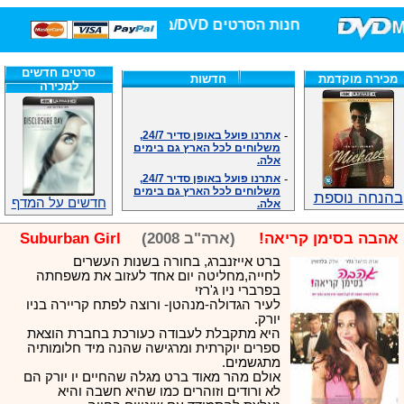
חנות הסרטים DVD/בלו-ריי/3D הגדולה ביותר!
סרטים חדשים
מכירה מוקדמת
חדשות
למכירה
-
אתרנו פועל באופן סדיר 24/7,
משלוחים לכל הארץ גם בימים
אלה.
-
אתרנו פועל באופן סדיר 24/7,
משלוחים לכל הארץ גם בימים
אלה.
בהנחה נוספת
חדשים על המדף
-
אנחנו כאן לכול שאלה וזמינים
במענה הטלפוני שלנו.ובמייל
.האתר לרשותכם פעיל 24/7
אהבה בסימן קריאה!
(ארה"ב 2008)
Suburban Girl
-
מענה טלפוני: 09-7652392
ברט אייזנברג, בחורה בשנות העשרים
-
צוות דיוידי מאסטר ישיר.
לחייה,מחליטה יום אחד לעזוב את משפחתה
-
זמינים במייל ובטלפון. האתר
בפרברי ניו ג'רזי
לרשותכם פעיל 24/7
לעיר הגדולה-מנהטן- ורוצה לפתח קריירה בניו
יורק.
-
צוות דיוידי מאסטר ישיר.
היא מתקבלת לעבודה כעורכת בחברת הוצאת
-
אנחנו כאן לכול שאלה וזמינים
ספרים יוקרתית ומרגישה שהנה מיד חלומותיה
במענה הטלפוני שלנו.ובמייל
מתגשמים.
.האתר לרשותכם 24/7
אולם מהר מאוד ברט מגלה שהחיים יו יורק הם
-
מענה טלפוני: 09-7652392
לא ורודים וזוהרים כמו שהיא חשבה והיא
-
צוות דיוידי מאסטר ישיר.