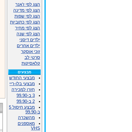
הצג לפי ז'אנר
הצג לפי מדינה
הצג לפי שפות
הצג לפי כתוביות
הצג לפי מחיר
הצג לפי שנה
ילדים דיסני
ילדים אחרים
זוכי אוסקר
סרטי לב
קלאסיקות
מבצעים
מבצעי החודש
מבצעי בלו-ריי
חזרו למכירה
3 ב-99.90
2 ב-99.90
מבצע חיסול 5
ב-99.90
מהשכרה
מאספנים
VHS