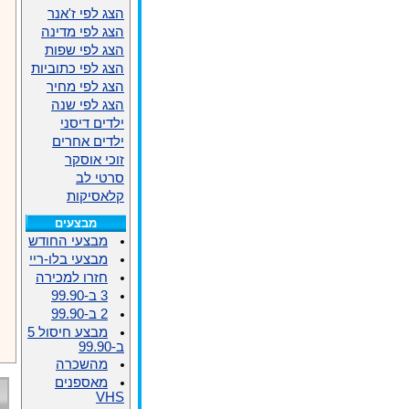
הצג לפי ז'אנר
הצג לפי מדינה
הצג לפי שפות
הצג לפי כתוביות
הצג לפי מחיר
הצג לפי שנה
ילדים דיסני
ילדים אחרים
זוכי אוסקר
סרטי לב
קלאסיקות
מבצעים
מבצעי החודש
מבצעי בלו-ריי
חזרו למכירה
3 ב-99.90
2 ב-99.90
מבצע חיסול 5
ב-99.90
מהשכרה
מאספנים
VHS