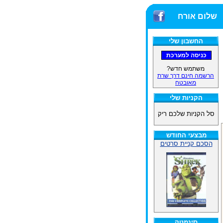
שלום אורח
החשבון שלי
משתמש חדש?
הרשמה חינם דרך שרת
מאובטח
הקניות שלי
סל הקניות שלכם ריק
מבצעי החודש
הסכם קניית סרטים
סינמטק