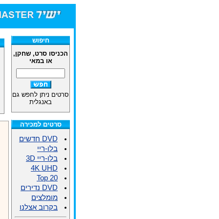
חיפוש
הכניסו סרט, שחקן,
או במאי
סרטים ניתן לחפש גם
באנגלית
סרטים למכירה
DVD חדשים
בלו-ריי
בלו-ריי 3D
4K UHD
Top 20
DVD נדירים
מומלצים
בקרוב אצלנו