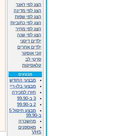
הצג לפי ז'אנר
הצג לפי מדינה
הצג לפי שפות
הצג לפי כתוביות
הצג לפי מחיר
הצג לפי שנה
ילדים דיסני
ילדים אחרים
זוכי אוסקר
סרטי לב
קלאסיקות
מבצעים
מבצעי החודש
מבצעי בלו-ריי
חזרו למכירה
3 ב-99.90
2 ב-99.90
מבצע חיסול 5
ב-99.90
מהשכרה
מאספנים
VHS