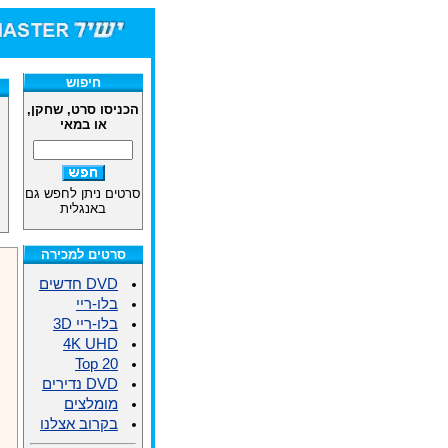
חיפוש
הכניסו סרט, שחקן,
או במאי
סרטים ניתן לחפש גם
באנגלית
סרטים למכירה
DVD חדשים
בלו-ריי
בלו-ריי 3D
4K UHD
Top 20
DVD נדירים
מומלצים
בקרוב אצלנו