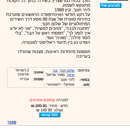
הולך בכוח כמו שצריך בשירה. בתוך כל הקולות
מתעקש לשמוע.
ליהי חנוך, קיץ 1988
על רקע חודשי האינתיפאדה הראשונים ומערכת
בחירות סוערת של שנת 88 מסע דרך השירים
המיתולוגיים של שלום חנוך:
"חתונה לבנה", "מחכים למשיח", "אני לא יודע
איך לומר לך", "תפסתי ראש על הבר", "בלי
לומר מילה", "מאיה" ועוד.
הסרט נע בין תיעוד ריאליסטי לפנטזיה.
תוספות מיוחדות: ראיונות, סצנות שהורדו
בעריכה
בכיכוב:
,
2 (ישראל
שלום חנוך
צבי
zone:
אירופה)
, מאיר אריאל
שיסל
שפות:
עברית
במאי:
ליהי חנוך
סוג:
מוסיקלי - דוקומנטרי
למכירה
עותקים אחרונים
חדש - מחיר:
299.90 ₪
אצלנו: 149.90 ₪
סגור