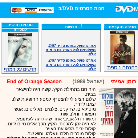
חנות הסרטים DVD/בלו-ריי/3D הגדולה ביותר!
סרטים חדשים
מכירה מוקדמת
חדשות
למכירה
-
אתרנו פועל באופן סדיר 24/7,
משלוחים לכל הארץ גם בימים
אלה.
-
אתרנו פועל באופן סדיר 24/7,
משלוחים לכל הארץ גם בימים
אלה.
בהנחה נוספת
חדשים על המדף
-
אנחנו כאן לכול שאלה וזמינים
במענה הטלפוני שלנו.ובמייל
.האתר לרשותכם פעיל 24/7
רומן אמיתי
(ישראל 1989)
End of Orange Season
-
מענה טלפוני: 09-7652392
היה חם בתחילת הקיץ. קשה היה להישאר
-
צוות דיוידי מאסטר ישיר.
בבית.
-
זמינים במייל ובטלפון. האתר
שלום הציע לי להצטרף למסע ההופעות שלו.
לרשותכם פעיל 24/7
יצאנו לדרך.
-
צוות דיוידי מאסטר ישיר.
מוסיקאים, שחקנים, צלמים, מקליטים, אנשי
תפאורה ותלבושות,
-
אנחנו כאן לכול שאלה וזמינים
ומשורר תל-אביבי אחד שהתחזה לעיתונאי.
במענה הטלפוני שלנו.ובמייל
לא היה זמן להכנות. הקיץ הפך אלים מיום ליום.
.האתר לרשותכם 24/7
קולות זרים מלאו את האויר.
-
מענה טלפוני: 09-7652392
קולות מוכרים הלכו ונעלמו. והוא שר.
-
צוות דיוידי מאסטר ישיר.