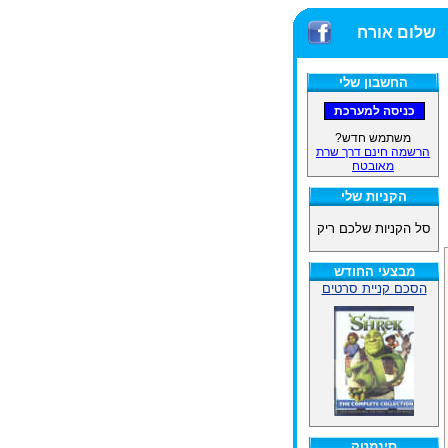
שלום אורח
החשבון שלי
משתמש חדש?
הרשמה חינם דרך שרת
מאובטח
הקניות שלי
סל הקניות שלכם ריק
מבצעי החודש
הסכם קניית סרטים
סינמטק