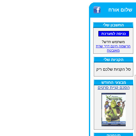
שלום אורח
החשבון שלי
משתמש חדש?
הרשמה חינם דרך שרת
מאובטח
הקניות שלי
סל הקניות שלכם ריק
מבצעי החודש
הסכם קניית סרטים
סינמטק