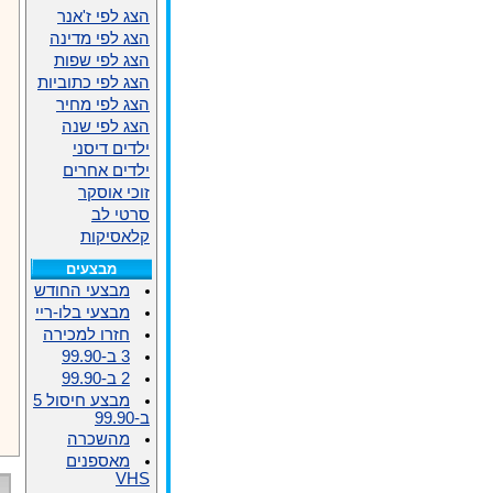
הצג לפי ז'אנר
הצג לפי מדינה
הצג לפי שפות
הצג לפי כתוביות
הצג לפי מחיר
הצג לפי שנה
ילדים דיסני
ילדים אחרים
זוכי אוסקר
סרטי לב
קלאסיקות
מבצעים
מבצעי החודש
מבצעי בלו-ריי
חזרו למכירה
3 ב-99.90
2 ב-99.90
מבצע חיסול 5
ב-99.90
מהשכרה
מאספנים
VHS