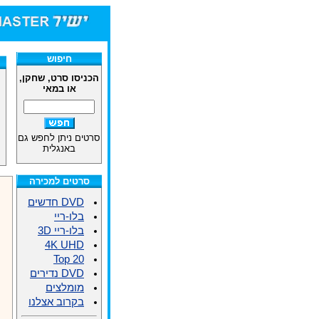
חיפוש
הכניסו סרט, שחקן,
או במאי
סרטים ניתן לחפש גם
באנגלית
סרטים למכירה
DVD חדשים
בלו-ריי
בלו-ריי 3D
4K UHD
Top 20
DVD נדירים
מומלצים
בקרוב אצלנו