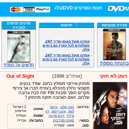
חנות הסרטים DVD/בלו-ריי/3D הגדולה ביותר!
סרטים חדשים
מכירה מוקדמת
חדשות
למכירה
-
אתרנו פועל באופן סדיר 24/7,
משלוחים לכל הארץ גם בימים
אלה.
-
אתרנו פועל באופן סדיר 24/7,
משלוחים לכל הארץ גם בימים
אלה.
בהנחה נוספת
חדשים על המדף
-
אנחנו כאן לכול שאלה וזמינים
במענה הטלפוני שלנו.ובמייל
.האתר לרשותכם פעיל 24/7
רומן לא חוקי
(ארה"ב 1998)
Out of Sight
-
מענה טלפוני: 09-7652392
מותחן אירוטי מומלץ בחום. שודד בנקים
-
צוות דיוידי מאסטר ישיר.
מקצועי נחלץ מהכלא בעזרת חברו אך צירוף
-
זמינים במייל ובטלפון. האתר
מקרים הופך סוכנת FBI יפה לבת ערובה
לרשותכם פעיל 24/7
שלהם. האם האהבה חזקה מהחוק ?
-
צוות דיוידי מאסטר ישיר.
-
אנחנו כאן לכול שאלה וזמינים
בכיכוב:
,
2 (ישראל
ג'ורג' קלוני
ג'ניפר
zone:
במענה הטלפוני שלנו.ובמייל
אירופה)
,
,
לופז
ווינג ריימס
דון
.האתר לרשותכם 24/7
,
שפות:
אנגלית
צ'ידל
דניס פרינה
-
מענה טלפוני: 09-7652392
במאי:
סטיבן סודרברג
כתוביות:
עברית
סוג:
פשע - קומדיה
-
צוות דיוידי מאסטר ישיר.