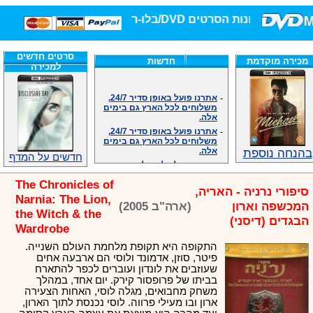
חנות הסרטים DVD/בלו-ריי/3D הגדולה ביותר!
סרטים חדשים
מכירה מוקדמת
חדשות
למכירה
-
אתרנו פועל באופן סדיר 24/7,
משלוחים לכל הארץ גם בימים
אלה.
-
אתרנו פועל באופן סדיר 24/7,
משלוחים לכל הארץ גם בימים
אלה.
בהנחה נוספת
-
אנחנו כאן לכול שאלה וזמינים
חדשים על המדף
במענה הטלפוני שלנו.ובמייל
.האתר לרשותכם פעיל 24/7
The Chronicles of
-
מענה טלפוני: 09-7652392
סיפורי נרניה - האריה,
Narnia: The Lion,
-
צוות דיוידי מאסטר ישיר.
המכשפה וארון
(ארה"ב 2005)
the Witch & the
-
זמינים במייל ובטלפון. האתר
הבגדים (דיסני)
לרשותכם פעיל 24/7
Wardrobe
-
צוות דיוידי מאסטר ישיר.
התקופה היא תקופת מלחמת העולם השנייה.
-
אנחנו כאן לכול שאלה וזמינים
פיטר, סוזן, אדמונד ולוסי הם ארבעה אחים
במענה הטלפוני שלנו.ובמייל
שעוזבים את לונדון ועוברים לכפר להתארח
.האתר לרשותכם 24/7
בביתו של פרופסור קירק. יום אחד, במהלך
-
מענה טלפוני: 09-7652392
משחק מחבואים, מגלה לוסי, האחות הצעירה
ארון ובו מעילי פרווה. לוסי נכנסת לתוך הארון,
-
צוות דיוידי מאסטר ישיר.