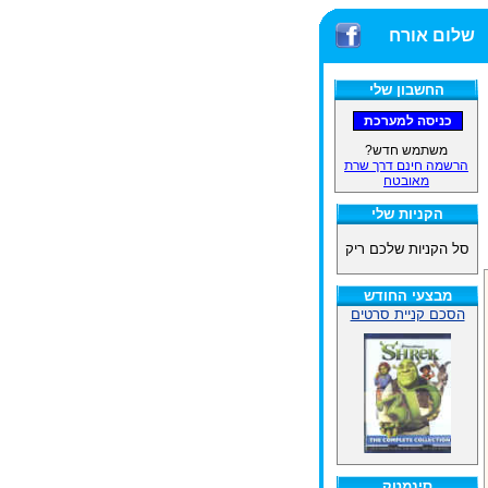
שלום אורח
החשבון שלי
משתמש חדש?
הרשמה חינם דרך שרת
מאובטח
הקניות שלי
סל הקניות שלכם ריק
מבצעי החודש
הסכם קניית סרטים
סינמטק