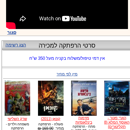
סגור
סרטי הרפתקה למכירה
הצג רשימה
אין דמי טיפול/משלוח בקניה מעל 350 ש"ח
מיין לפי מחיר
הארי פוטר -
מזימות
קונאן (2011)
שרק השלישי
האוסף המלא (8
בינלאומיות
פעולה - הרפתקה
משפחה וילדים -
תקליטורים)
מתח - הרפתקה
מחיר:
169.90 ₪
הרפתקה