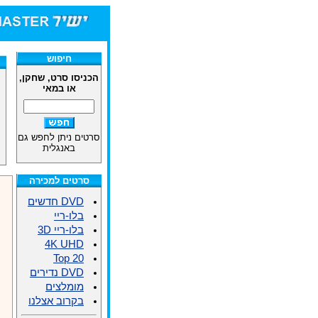
חיפוש
הכניסו סרט, שחקן,
או במאי
סרטים ניתן לחפש גם
באנגלית
סרטים למכירה
DVD חדשים
בלו-ריי
בלו-ריי 3D
4K UHD
Top 20
DVD נדירים
מומלצים
בקרוב אצלנו