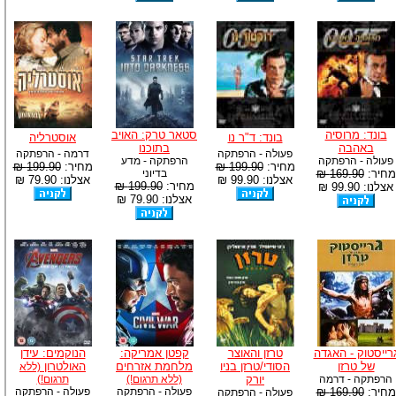
בונד: מרוסיה
סטאר טרק: האויב
בונד: ד"ר נו
אוסטרליה
באהבה
בתוכנו
פעולה - הרפתקה
דרמה - הרפתקה
פעולה - הרפתקה
הרפתקה - מדע
מחיר:
199.90 ₪
מחיר:
199.90 ₪
מחיר:
169.90 ₪
בדיוני
אצלנו: 99.90 ₪
אצלנו: 79.90 ₪
מחיר:
199.90 ₪
אצלנו: 99.90 ₪
אצלנו: 79.90 ₪
רייסטוק - האגדה
טרזן והאוצר
קפטן אמריקה:
הנוקמים: עידן
של טרזן
הסודי/טרזן בניו
מלחמת אזרחים
האולטרון
(ללא
הרפתקה - דרמה
יורק
(ללא תרגום!)
תרגום!)
מחיר:
169.90 ₪
פעולה - הרפתקה
פעולה - הרפתקה
פעולה - הרפתקה