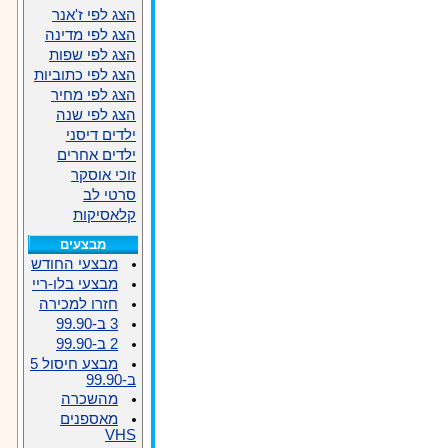
הצג לפי ז'אנר
הצג לפי מדינה
הצג לפי שפות
הצג לפי כתוביות
הצג לפי מחיר
הצג לפי שנה
ילדים דיסני
ילדים אחרים
זוכי אוסקר
סרטי לב
קלאסיקות
מבצעים
מבצעי החודש
מבצעי בלו-ריי
חזרו למכירה
3 ב-99.90
2 ב-99.90
מבצע חיסול 5
ב-99.90
מהשכרה
מאספנים
VHS