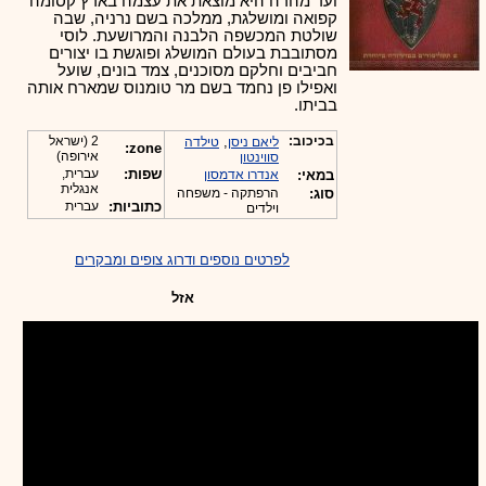
ועד מהרה היא מוצאת את עצמה בארץ קסומה
קפואה ומושלגת, ממלכה בשם נרניה, שבה
שולטת המכשפה הלבנה והמרושעת. לוסי
מסתובבת בעולם המושלג ופוגשת בו יצורים
חביבים וחלקם מסוכנים, צמד בונים, שועל
ואפילו פן נחמד בשם מר טומנוס שמארח אותה
בביתו.
בכיכוב:
,
2 (ישראל
ליאם ניסן
טילדה
zone:
אירופה)
סווינטון
שפות:
עברית,
במאי:
אנדרו אדמסון
אנגלית
סוג:
הרפתקה - משפחה
כתוביות:
עברית
וילדים
לפרטים נוספים ודרוג צופים ומבקרים
אזל