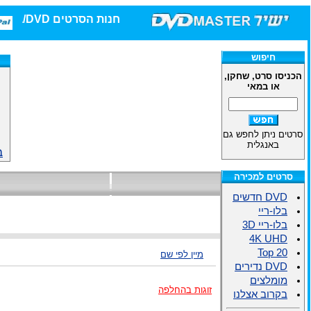
חנות הסרטים DVD/בלו-ריי/3D הגדולה ביותר!
חיפוש
הכניסו סרט, שחקן,
או במאי
סרטים ניתן לחפש גם
באנגלית
ב
סרטים למכירה
DVD חדשים
בלו-ריי
בלו-ריי 3D
4K UHD
Top 20
מיין לפי שם
DVD נדירים
מומלצים
זוגות בהחלפה
בקרוב אצלנו