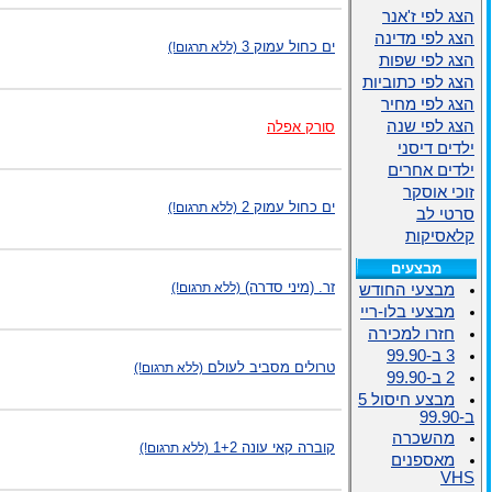
הצג לפי ז'אנר
הצג לפי מדינה
ים כחול עמוק 3
(ללא תרגום!)
הצג לפי שפות
הצג לפי כתוביות
הצג לפי מחיר
הצג לפי שנה
סורק אפלה
ילדים דיסני
ילדים אחרים
זוכי אוסקר
ים כחול עמוק 2
(ללא תרגום!)
סרטי לב
קלאסיקות
מבצעים
זר. (מיני סדרה)
(ללא תרגום!)
מבצעי החודש
מבצעי בלו-ריי
חזרו למכירה
3 ב-99.90
טרולים מסביב לעולם
(ללא תרגום!)
2 ב-99.90
מבצע חיסול 5
ב-99.90
מהשכרה
קוברה קאי עונה 1+2
(ללא תרגום!)
מאספנים
VHS