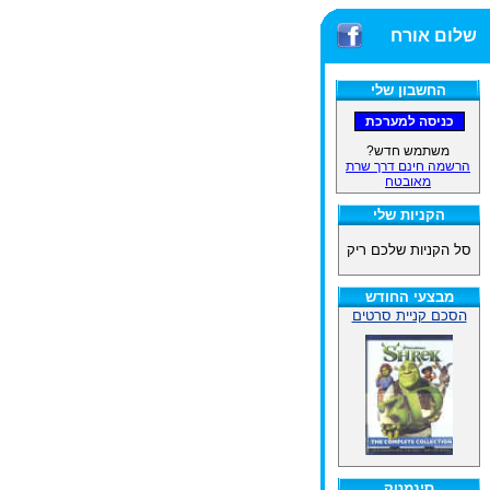
שלום אורח
החשבון שלי
משתמש חדש?
הרשמה חינם דרך שרת
מאובטח
הקניות שלי
סל הקניות שלכם ריק
מבצעי החודש
הסכם קניית סרטים
סינמטק