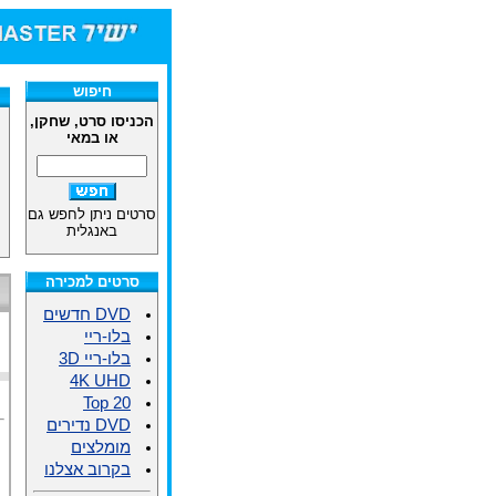
חיפוש
הכניסו סרט, שחקן,
או במאי
סרטים ניתן לחפש גם
באנגלית
סרטים למכירה
DVD חדשים
בלו-ריי
בלו-ריי 3D
4K UHD
Top 20
DVD נדירים
מומלצים
בקרוב אצלנו