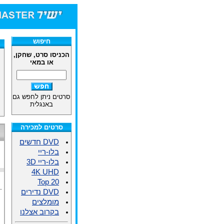
חיפוש
הכניסו סרט, שחקן,
או במאי
סרטים ניתן לחפש גם
באנגלית
סרטים למכירה
DVD חדשים
בלו-ריי
בלו-ריי 3D
4K UHD
Top 20
DVD נדירים
מומלצים
בקרוב אצלנו