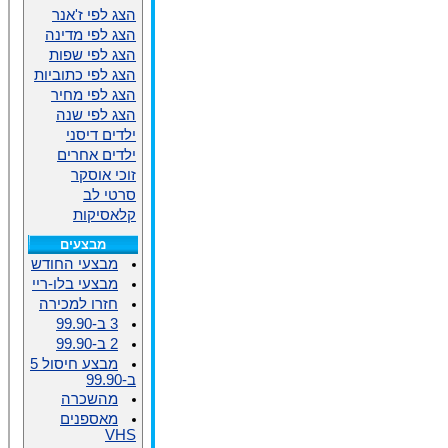
הצג לפי ז'אנר
הצג לפי מדינה
הצג לפי שפות
הצג לפי כתוביות
הצג לפי מחיר
הצג לפי שנה
ילדים דיסני
ילדים אחרים
זוכי אוסקר
סרטי לב
קלאסיקות
מבצעים
מבצעי החודש
מבצעי בלו-ריי
חזרו למכירה
3 ב-99.90
2 ב-99.90
מבצע חיסול 5
ב-99.90
מהשכרה
מאספנים
VHS