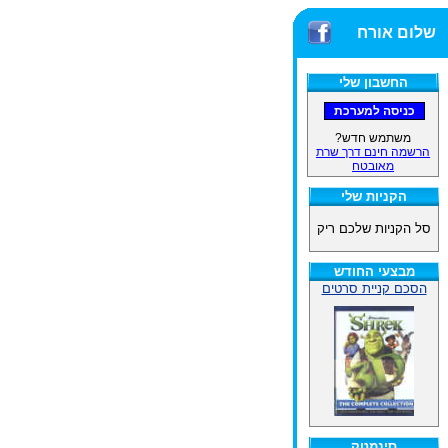
שלום אורח
החשבון שלי
משתמש חדש?
הרשמה חינם דרך שרת
מאובטח
הקניות שלי
סל הקניות שלכם ריק
מבצעי החודש
הסכם קניית סרטים
סינמטק