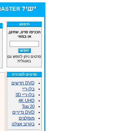
חיפוש
הכניסו סרט, שחקן,
או במאי
סרטים ניתן לחפש גם
באנגלית
סרטים למכירה
DVD חדשים
בלו-ריי
בלו-ריי 3D
4K UHD
Top 20
DVD נדירים
מומלצים
בקרוב אצלנו