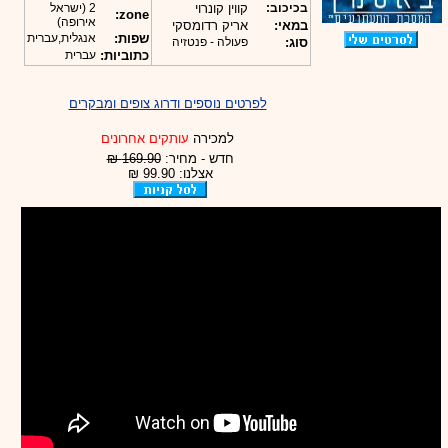
בכיכוב:
קווין קונרוי
2 (ישראל
zone:
אירופה)
במאי:
אריק רדומסקי
שפות:
אנגלית,עברית
סוג:
פעולה - פנטזיה
כתוביות:
עברית
לפרטים נוספים ודרוג צופים ומבקרים
למכירה
עותקים אחרונים
חדש - מחיר:
169.90 ₪
אצלנו: 99.90 ₪