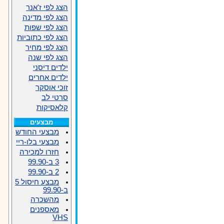
הצג לפי ז'אנר
הצג לפי מדינה
הצג לפי שפות
הצג לפי כתוביות
הצג לפי מחיר
הצג לפי שנה
ילדים דיסני
ילדים אחרים
זוכי אוסקר
סרטי לב
קלאסיקות
מבצעים
מבצעי החודש
מבצעי בלו-ריי
חזרו למכירה
3 ב-99.90
2 ב-99.90
מבצע חיסול 5
ב-99.90
מהשכרה
מאספנים
VHS