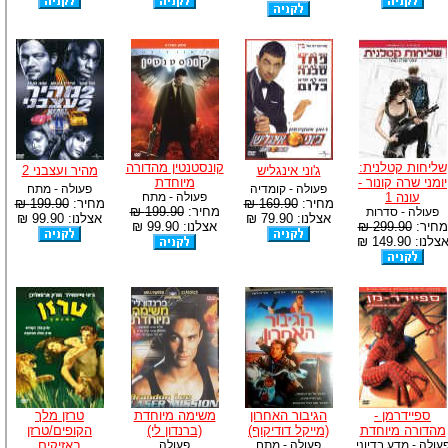
שליחות קטלנית:
קונסטנטין מהדורה
ג'וני אינגליש
מהיר ועצבני 2
יומני שרה קונור -
מיוחדת
פעולה - קומדיה
פעולה - מתח
עונה 1
פעולה - מתח
מחיר:
169.90 ₪
מחיר:
199.90 ₪
מחיר:
199.90 ₪
פעולה - סדרות
אצלנו: 79.90 ₪
אצלנו: 99.90 ₪
מחיר:
299.90 ₪
אצלנו: 99.90 ₪
צלנו: 149.90 ₪
ספיידרמן -
הגיבור האחרון
משימה מיוחדת
טרזן מלך
מהדורה מיוחדת
(מייקל דודיקוף)
(ברנדון לי)
הקופים/טרזן
עולה - מדע בדיוני
פעולה - מתח
פעולה
באזיקים