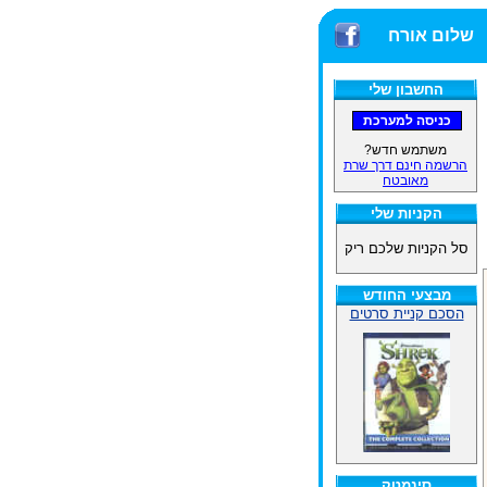
שלום אורח
החשבון שלי
משתמש חדש?
הרשמה חינם דרך שרת
מאובטח
הקניות שלי
סל הקניות שלכם ריק
מבצעי החודש
הסכם קניית סרטים
סינמטק