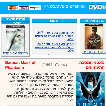
חנות הסרטים DVD/בלו-ריי/3D הגדולה ביותר!
סרטים חדשים
מכירה מוקדמת
חדשות
למכירה
-
אתרנו פועל באופן סדיר 24/7,
משלוחים לכל הארץ גם בימים
אלה.
-
אתרנו פועל באופן סדיר 24/7,
משלוחים לכל הארץ גם בימים
אלה.
בהנחה נוספת
-
אנחנו כאן לכול שאלה וזמינים
חדשים על המדף
במענה הטלפוני שלנו.ובמייל
.האתר לרשותכם פעיל 24/7
באטמן ומסכת
Batman Mask of
-
מענה טלפוני: 09-7652392
(ארה"ב 1993)
התעתועים
Phantasm
-
צוות דיוידי מאסטר ישיר.
-
זמינים במייל ובטלפון. האתר
רוצח סידרתי מסתורי עם גרזן במקום יד, מגיע
לרשותכם פעיל 24/7
לעיר גותהם ומחסל באופן שיטתי את ראשי
-
צוות דיוידי מאסטר ישיר.
הפשע בעיר. בגלל חזותו הכהה, בטעות הוא
מזוהה כבאטמן. עכשיו באטמן, כפושע נרדף,
-
אנחנו כאן לכול שאלה וזמינים
צריך לפתור את התעלומה, שבהמשך גם
במענה הטלפוני שלנו.ובמייל
מערבת את יריבו משכבר הימים - הגו'קר.
.האתר לרשותכם 24/7
העלילה מסתבכת כשאהובה ישנה שה גם היא
-
מענה טלפוני: 09-7652392
לעיר.
-
צוות דיוידי מאסטר ישיר.