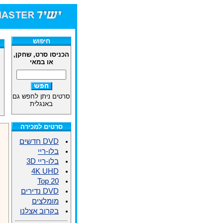
חיפוש
הכניסו סרט, שחקן,
או במאי
סרטים ניתן לחפש גם
באנגלית
סרטים למכירה
DVD חדשים
בלו-ריי
בלו-ריי 3D
4K UHD
Top 20
DVD נדירים
מומלצים
בקרוב אצלנו