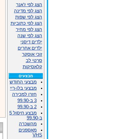
הצג לפי ז'אנר
הצג לפי מדינה
הצג לפי שפות
הצג לפי כתוביות
הצג לפי מחיר
הצג לפי שנה
ילדים דיסני
ילדים אחרים
זוכי אוסקר
סרטי לב
קלאסיקות
מבצעים
מבצעי החודש
מבצעי בלו-ריי
חזרו למכירה
3 ב-99.90
2 ב-99.90
מבצע חיסול 5
ב-99.90
מהשכרה
מאספנים
VHS