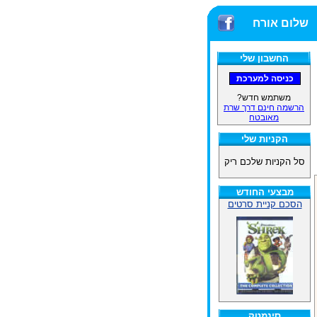
שלום אורח
החשבון שלי
משתמש חדש?
הרשמה חינם דרך שרת
מאובטח
הקניות שלי
סל הקניות שלכם ריק
מבצעי החודש
הסכם קניית סרטים
סינמטק