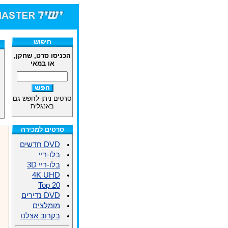
חיפוש
הכניסו סרט, שחקן,
או במאי
סרטים ניתן לחפש גם
באנגלית
סרטים למכירה
DVD חדשים
בלו-ריי
בלו-ריי 3D
4K UHD
Top 20
DVD נדירים
מומלצים
בקרוב אצלנו