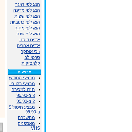
הצג לפי ז'אנר
הצג לפי מדינה
הצג לפי שפות
הצג לפי כתוביות
הצג לפי מחיר
הצג לפי שנה
ילדים דיסני
ילדים אחרים
זוכי אוסקר
סרטי לב
קלאסיקות
מבצעים
מבצעי החודש
מבצעי בלו-ריי
חזרו למכירה
3 ב-99.90
2 ב-99.90
מבצע חיסול 5
ב-99.90
מהשכרה
מאספנים
VHS