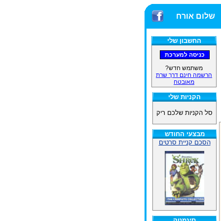
שלום אורח
החשבון שלי
משתמש חדש?
הרשמה חינם דרך שרת
מאובטח
הקניות שלי
סל הקניות שלכם ריק
מבצעי החודש
הסכם קניית סרטים
סינמטק