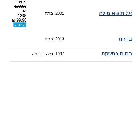
-
מענה טלפוני: 09-7652392
מחיר:
199.90
-
צוות דיוידי מאסטר ישיר.
₪
אל תוציא מילה
2001
מתח
אצלנו:
99.90 ₪
בחזית
2013
מתח
חתום בנשיקה
1997
פשע - דרמה