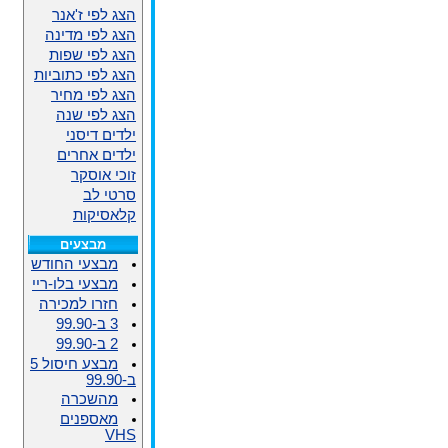
הצג לפי ז'אנר
הצג לפי מדינה
הצג לפי שפות
הצג לפי כתוביות
הצג לפי מחיר
הצג לפי שנה
ילדים דיסני
ילדים אחרים
זוכי אוסקר
סרטי לב
קלאסיקות
מבצעים
מבצעי החודש
מבצעי בלו-ריי
חזרו למכירה
3 ב-99.90
2 ב-99.90
מבצע חיסול 5
ב-99.90
מהשכרה
מאספנים
VHS