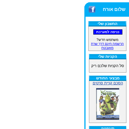
שלום אורח
החשבון שלי
משתמש חדש?
הרשמה חינם דרך שרת
מאובטח
הקניות שלי
סל הקניות שלכם ריק
מבצעי החודש
הסכם קניית סרטים
סינמטק