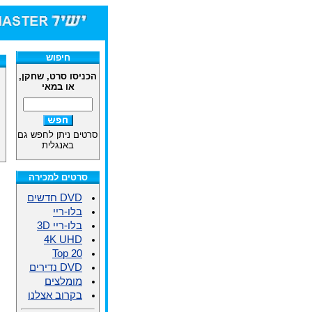
חיפוש
הכניסו סרט, שחקן,
או במאי
סרטים ניתן לחפש גם
באנגלית
סרטים למכירה
DVD חדשים
בלו-ריי
בלו-ריי 3D
4K UHD
Top 20
DVD נדירים
מומלצים
בקרוב אצלנו