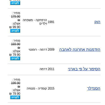
מחיר:
179.90
הרפתקה - משפחה
₪
הוק
1991
וילדים
אצלנו:
99.90 ₪
מחיר:
169.90
₪
הזדמנות אחרונה לאהבה
2009
דרמה - רומנטי
אצלנו:
79.90 ₪
הסיפור על פי בארני
2011
דרמה
מחיר:
199.90
₪
הסנדלר
2015
קומדיה - פנטזיה
אצלנו:
79.90 ₪