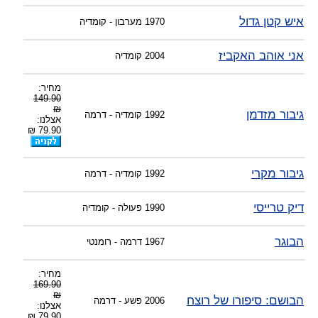
-
צוות דיוידי מאסטר ישיר.
איש קטן גדול
1970
מערבון - קומדיה
אני אוהב האקביז
2004
קומדיה
מחיר:
149.90
₪
גיבור מזדמן
1992
קומדיה - דרמה
אצלנו:
79.90 ₪
גיבור מקרי
1992
קומדיה - דרמה
דיק טרייסי
1990
פעולה - קומדיה
הבוגר
1967
דרמה - רומנטי
מחיר:
169.90
₪
הבושם: סיפורו של רוצח
2006
פשע - דרמה
אצלנו:
79.90 ₪