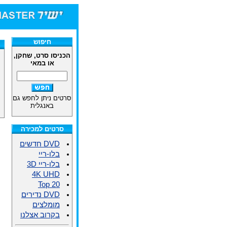
חיפוש
הכניסו סרט, שחקן,
או במאי
סרטים ניתן לחפש גם
באנגלית
סרטים למכירה
DVD חדשים
בלו-ריי
בלו-ריי 3D
4K UHD
Top 20
DVD נדירים
מומלצים
בקרוב אצלנו