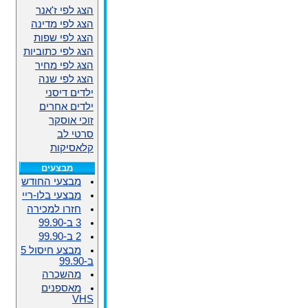
הצג לפי ז'אנר
הצג לפי מדינה
הצג לפי שפות
הצג לפי כתוביות
הצג לפי מחיר
הצג לפי שנה
ילדים דיסני
ילדים אחרים
זוכי אוסקר
סרטי לב
קלאסיקות
מבצעים
מבצעי החודש
מבצעי בלו-ריי
חזרו למכירה
3 ב-99.90
2 ב-99.90
מבצע חיסול 5
ב-99.90
מהשכרה
מאספנים
VHS