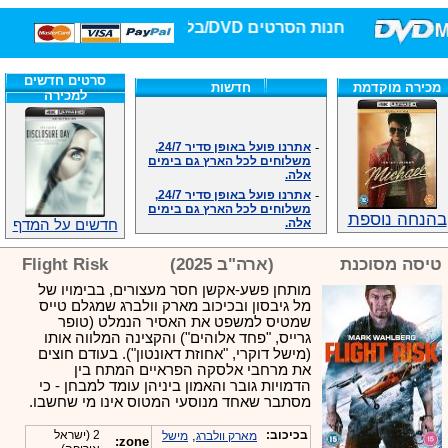
חנות הסרטים DVD/בלו-ריי/3D הגדולה ביותר!
סרטים חדשים
מכירה מוקדמת
חדשות
למכירה
-
אתרנו פועל באופן סדיר 24/7,
משלוחים לכל הארץ גם בימים
אלה.
-
אתרנו פועל באופן סדיר 24/7,
משלוחים לכל הארץ גם בימים
אלה.
בהנחה נוספת
חדשים על המדף
-
אנחנו כאן לכול שאלה וזמינים
במענה הטלפוני שלנו.ובמייל
.האתר לרשותכם פעיל 24/7
טיסה מסוכנת
(ארה"ב 2025)
Flight Risk
-
מענה טלפוני: 09-7652392
מותחן פשע-אקשן חסר מעצורים, בבימויו של
-
צוות דיוידי מאסטר ישיר.
מל גיבסון ובכיכוב מארק וולברג שמגלם טייס
-
זמינים במייל ובטלפון. האתר
שמטיס למשפט את האסיר הנמלט (טופר
לרשותכם פעיל 24/7
גרייס, "פחד אלוהים") והקצינה המלווה אותו
-
צוות דיוידי מאסטר ישיר.
(מישל דוקרי, "אחוזת דאונטון"). בעודם חוצים
את מרחבי אלסקה הפראיים המתח בין
-
אנחנו כאן לכול שאלה וזמינים
הדמויות גובר והאמון ביניהן עומד למבחן - כי
במענה הטלפוני שלנו.ובמייל
.האתר לרשותכם 24/7
מסתבר שאחד מנוסעי המטוס אינו מי שחשבו.
-
מענה טלפוני: 09-7652392
בכיכוב:
,
2 (ישראל
מארק וולברג
מישל
zone:
-
צוות דיוידי מאסטר ישיר.