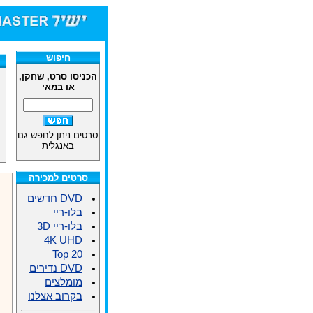
חיפוש
הכניסו סרט, שחקן,
או במאי
סרטים ניתן לחפש גם
באנגלית
סרטים למכירה
DVD חדשים
בלו-ריי
בלו-ריי 3D
4K UHD
Top 20
DVD נדירים
מומלצים
בקרוב אצלנו