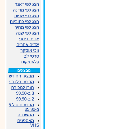
הצג לפי ז'אנר
הצג לפי מדינה
הצג לפי שפות
הצג לפי כתוביות
הצג לפי מחיר
הצג לפי שנה
ילדים דיסני
ילדים אחרים
זוכי אוסקר
סרטי לב
קלאסיקות
מבצעים
מבצעי החודש
מבצעי בלו-ריי
חזרו למכירה
3 ב-99.90
2 ב-99.90
מבצע חיסול 5
ב-99.90
מהשכרה
מאספנים
VHS