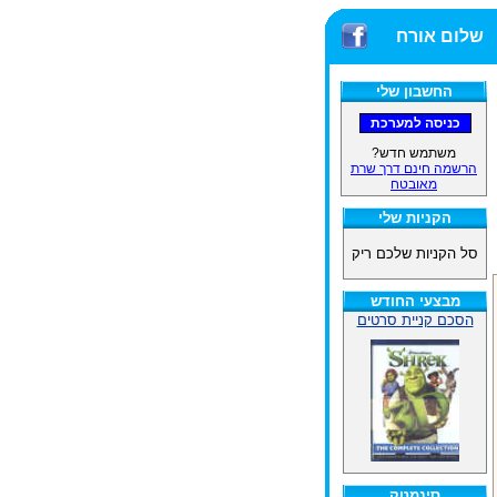
שלום אורח
החשבון שלי
משתמש חדש?
הרשמה חינם דרך שרת
מאובטח
הקניות שלי
סל הקניות שלכם ריק
מבצעי החודש
הסכם קניית סרטים
סינמטק