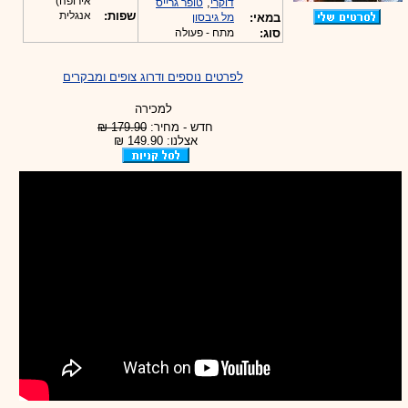
אירופה)
,
דוקרי
טופר גרייס
שפות:
אנגלית
במאי:
מל גיבסון
סוג:
מתח - פעולה
לפרטים נוספים ודרוג צופים ומבקרים
למכירה
חדש - מחיר:
179.90 ₪
אצלנו: 149.90 ₪