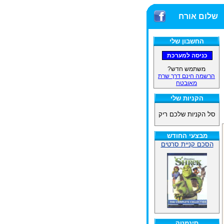
שלום אורח
החשבון שלי
משתמש חדש?
הרשמה חינם דרך שרת
מאובטח
הקניות שלי
סל הקניות שלכם ריק
מבצעי החודש
הסכם קניית סרטים
סינמטק