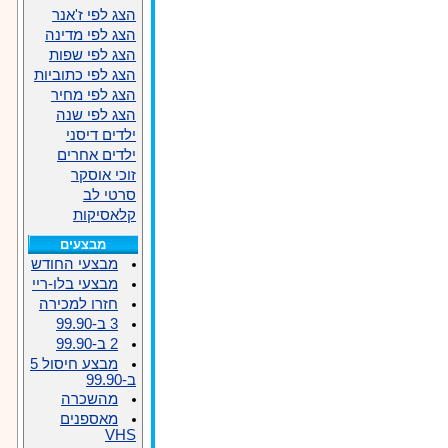
הצג לפי ז'אנר
הצג לפי מדינה
הצג לפי שפות
הצג לפי כתוביות
הצג לפי מחיר
הצג לפי שנה
ילדים דיסני
ילדים אחרים
זוכי אוסקר
סרטי לב
קלאסיקות
מבצעים
מבצעי החודש
מבצעי בלו-ריי
חזרו למכירה
3 ב-99.90
2 ב-99.90
מבצע חיסול 5
ב-99.90
מהשכרה
מאספנים
VHS