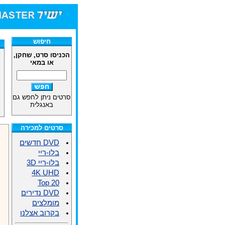
חיפוש
הכניסו סרט, שחקן,
או במאי
סרטים ניתן לחפש גם
באנגלית
סרטים למכירה
DVD חדשים
בלו-ריי
בלו-ריי 3D
4K UHD
Top 20
DVD נדירים
מומלצים
בקרוב אצלנו