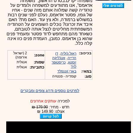
משפחה יקרים.בסרט הראשון, "משפחת
אדאמס", אנו מתוודעים למשפחה ולומדים על
טרגדיה קשה שמלווה אותם מזה שנים - אחיו
של גומז, פסטר אדאמס, נעלם לפני שנים רבות
במשולש ברמודה, ולא צץ עוד. האם מת? האם
איבד את זכרונו? נוכלים השומעים על הטרגדיה
המשפחתית מחליטים לנצל אותה לטובתם,
כשאחד מהם מתחפש לדוד פסטר ומעמיד פנים
שהוא בן אדאמס. כמובן, העמדת פנים כזו אינה
קלה כלל.
בכיכוב:
,
2 (ישראל
ראול ג'וליה
דן
zone:
אירופה)
,
הדייה
אנג'ליקה
,
שפות:
אנגלית
יוסטון
כריסטופר
לויד
כתוביות:
אנגלית
במאי:
בארי זוננפלד
סוג:
קומדיה - פנטזיה
לפרטים נוספים ודרוג צופים ומבקרים
למכירה
עותקים אחרונים
חדש - מחיר:
179.90 ₪
אצלנו: 149.90 ₪