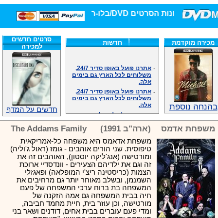
חנות הסרטים DVD/בלו-ריי/3D הגדולה ביותר!
סרטים חדשים
מכירה מוקדמת
חדשות
למכירה
-
אתרנו פועל באופן סדיר 24/7,
משלוחים לכל הארץ גם בימים
אלה.
-
אתרנו פועל באופן סדיר 24/7,
משלוחים לכל הארץ גם בימים
אלה.
בהנחה נוספת
-
אנחנו כאן לכול שאלה וזמינים
חדשים על המדף
במענה הטלפוני שלנו.ובמייל
.האתר לרשותכם פעיל 24/7
משפחת אדמס
(ארה"ב 1991)
The Addams Family
-
מענה טלפוני: 09-7652392
משפחת אדאמס היא משפחה כל-אמריקאית
-
צוות דיוידי מאסטר ישיר.
טיפוסית. שני הורים אוהבים - גומז (ראול ג'וליה)
-
זמינים במייל ובטלפון. האתר
ומורטישה (אנג'ליקה יוסטון), האוהבים זה את
לרשותכם פעיל 24/7
זה וגם את ילדיהם הצעירים - וונדסדיי ארוכת
-
צוות דיוידי מאסטר ישיר.
הצמות (כריסטינה ריצ'י המופלאה) ופאגזלי
-
אנחנו כאן לכול שאלה וזמינים
השמנמן, ובשלב מאוחר יותר גם מרחיבים את
במענה הטלפוני שלנו.ובמייל
המשפחה בת ברוח ערכי המשפחה של פעם
.האתר לרשותכם 24/7
חיה בבית המשפחה גם אמה הזקנה של
-
מענה טלפוני: 09-7652392
מורטישה, וכן עוזר בית, חיית מחמד חביבה,
ומדי פעם עוברים בבית אחים, דודנים ושאר בני
-
צוות דיוידי מאסטר ישיר.