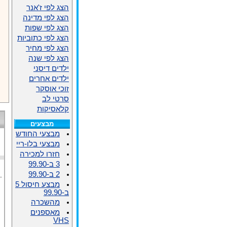
הצג לפי ז'אנר
הצג לפי מדינה
הצג לפי שפות
הצג לפי כתוביות
הצג לפי מחיר
הצג לפי שנה
ילדים דיסני
ילדים אחרים
זוכי אוסקר
סרטי לב
קלאסיקות
מבצעים
מבצעי החודש
מבצעי בלו-ריי
חזרו למכירה
3 ב-99.90
2 ב-99.90
מבצע חיסול 5
ב-99.90
מהשכרה
מאספנים
VHS