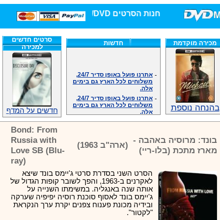
חנות הסרטים DVD/בלו-ריי/3D הגדולה ביותר!
סרטים חדשים
מכירה מוקדמת
חדשות
למכירה
-
אתרנו פועל באופן סדיר 24/7,
משלוחים לכל הארץ גם בימים
אלה.
-
אתרנו פועל באופן סדיר 24/7,
משלוחים לכל הארץ גם בימים
אלה.
בהנחה נוספת
חדשים על המדף
-
אנחנו כאן לכול שאלה וזמינים
במענה הטלפוני שלנו.ובמייל
Bond: From
.האתר לרשותכם פעיל 24/7
-
מענה טלפוני: 09-7652392
בונד: מרוסיה באהבה -
Russia with
(ארה"ב 1963)
-
צוות דיוידי מאסטר ישיר.
מארז מתכת (בלו-ריי)
Love SB (Blu-
-
זמינים במייל ובטלפון. האתר
ray)
לרשותכם פעיל 24/7
הסרט השני בסדרת סרטי ג'יימס בונד שיצא
-
צוות דיוידי מאסטר ישיר.
לאקרנים ב-1963, והפך לשובר קופות הגדול של
-
אנחנו כאן לכול שאלה וזמינים
אותה שנה באנגליה. במשימתו השנייה על
במענה הטלפוני שלנו.ובמייל
ג'יימס בונד לאסוף סוכנת רוסיה יפיפיה שערקה
.האתר לרשותכם 24/7
ובידיה מכונת פענוח צפנים יקרת ערך הנקראת
-
מענה טלפוני: 09-7652392
"לקטור".
צוות דיוידי מאסטר ישיר.