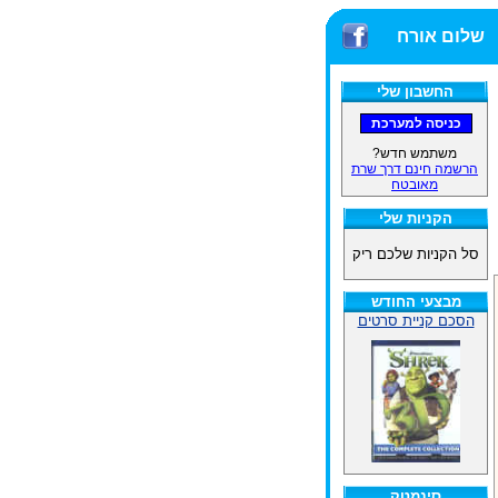
שלום אורח
החשבון שלי
משתמש חדש?
הרשמה חינם דרך שרת
מאובטח
הקניות שלי
סל הקניות שלכם ריק
מבצעי החודש
הסכם קניית סרטים
סינמטק