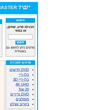
חיפוש
הכניסו סרט, שחקן,
או במאי
סרטים ניתן לחפש גם
באנגלית
סרטים למכירה
DVD חדשים
בלו-ריי
בלו-ריי 3D
4K UHD
Top 20
DVD נדירים
מומלצים
בקרוב אצלנו