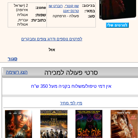
-
בכיכוב:
,
2 (ישראל
שון קונורי
רוברט שו
zone:
אירופה)
במאי:
טרנס יאנג
שפות:
אנגלית
סוג:
פעולה - הרפתקה
כתוביות:
עברית,
אנגלית
לפרטים נוספים ודרוג צופים ומבקרים
אזל
סגור
סרטי פעולה למכירה
הצג רשימה
אין דמי טיפול/משלוח בקניה מעל 350 ש"ח
מיין לפי מחיר