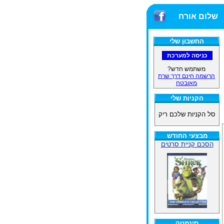
שלום אורח
החשבון שלי
משתמש חדש?
הרשמה חינם דרך שרת
מאובטח
הקניות שלי
סל הקניות שלכם ריק
מבצעי החודש
הסכם קניית סרטים
סינמטק