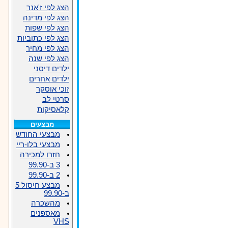
הצג לפי ז'אנר
הצג לפי מדינה
הצג לפי שפות
הצג לפי כתוביות
הצג לפי מחיר
הצג לפי שנה
ילדים דיסני
ילדים אחרים
זוכי אוסקר
סרטי לב
קלאסיקות
מבצעים
מבצעי החודש
מבצעי בלו-ריי
חזרו למכירה
3 ב-99.90
2 ב-99.90
מבצע חיסול 5
ב-99.90
מהשכרה
מאספנים
VHS