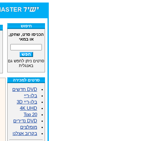
חיפוש
הכניסו סרט, שחקן,
או במאי
סרטים ניתן לחפש גם
באנגלית
סרטים למכירה
DVD חדשים
בלו-ריי
בלו-ריי 3D
4K UHD
Top 20
DVD נדירים
מומלצים
בקרוב אצלנו