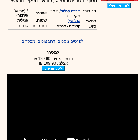
הסוף" ו"טריינספוטינג", כובש בתפקיד הראשי.
בכיכוב:
, אמר
2 (ישראל
רוברט קרלייל
zone:
אירופה)
מקקורט
שפות:
אנגלית
במאי:
קן לואץ'
כתוביות:
עברית
סוג:
קומדיה - דרמה
לפרטים נוספים ודרוג צופים ומבקרים
למכירה
חדש - מחיר:
129.90 ₪
אצלנו: 109.90 ₪