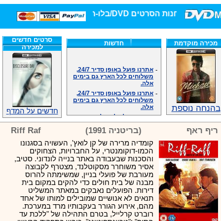
חנות הסרטים DVD/בלו-ריי/3D הגדולה ביותר!
סרטים חדשים
מכירה מוקדמת
חדשות
למכירה
-
אתרנו פועל באופן סדיר 24/7,
משלוחים לכל הארץ גם בימים
אלה.
-
אתרנו פועל באופן סדיר 24/7,
משלוחים לכל הארץ גם בימים
אלה.
בהנחה נוספת
-
אנחנו כאן לכול שאלה וזמינים
חדשים על המדף
במענה הטלפוני שלנו.ובמייל
.האתר לרשותכם פעיל 24/7
ריף ראף
(בריטניה 1991)
Riff Raf
-
מענה טלפוני: 09-7652392
קומדיה מרירה של קן לואץ', העשויה בסגנונו
-
צוות דיוידי מאסטר ישיר.
הכמו-דוקומנטרי, על החברויות, הצחוקים
-
זמינים במייל ובטלפון. האתר
והסכנות שבעבודה באתר בנייה לונדוני. סטיב,
לרשותכם פעיל 24/7
אסיר משוחרר מסקוטלנד, מצטרף לקבוצה
-
צוות דיוידי מאסטר ישיר.
מעורבת של פועלי בניין, שמשימתה להרוס
-
אנחנו כאן לכול שאלה וזמינים
מבנה של בית חולים כדי להקים במקום בית
במענה הטלפוני שלנו.ובמייל
דירות. הפועלים נאבקים במאתר המשליט
.האתר לרשותכם 24/7
תנאים לא אנושיים שמובילים למותו של אחד
-
מענה טלפוני: 09-7652392
מהם, אירוע הגורר בעקבותיו מרד במערכת.
רוברט קרלייל, בטרם התהילה של "ללכת עד
-
צוות דיוידי מאסטר ישיר.