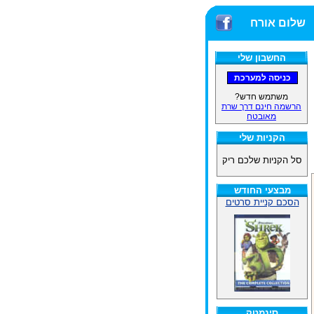
שלום אורח
החשבון שלי
משתמש חדש?
הרשמה חינם דרך שרת
מאובטח
הקניות שלי
סל הקניות שלכם ריק
מבצעי החודש
הסכם קניית סרטים
סינמטק