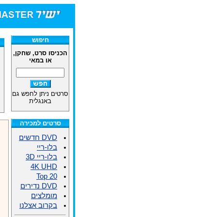
חיפוש
הכניסו סרט, שחקן,
או במאי
סרטים ניתן לחפש גם
באנגלית
סרטים למכירה
DVD חדשים
בלו-ריי
בלו-ריי 3D
4K UHD
Top 20
DVD נדירים
מומלצים
בקרוב אצלנו