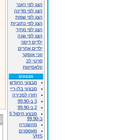
הצג לפי ז'אנר
הצג לפי מדינה
הצג לפי שפות
הצג לפי כתוביות
הצג לפי מחיר
הצג לפי שנה
ילדים דיסני
ילדים אחרים
זוכי אוסקר
סרטי לב
קלאסיקות
מבצעים
מבצעי החודש
מבצעי בלו-ריי
חזרו למכירה
3 ב-99.90
2 ב-99.90
מבצע חיסול 5
ב-99.90
מהשכרה
מאספנים
VHS