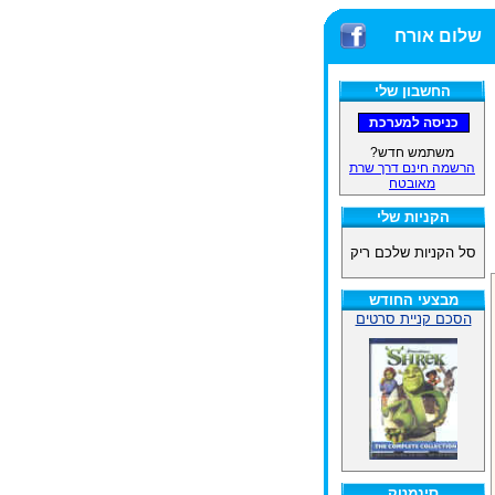
שלום אורח
החשבון שלי
משתמש חדש?
הרשמה חינם דרך שרת
מאובטח
הקניות שלי
סל הקניות שלכם ריק
מבצעי החודש
הסכם קניית סרטים
סינמטק