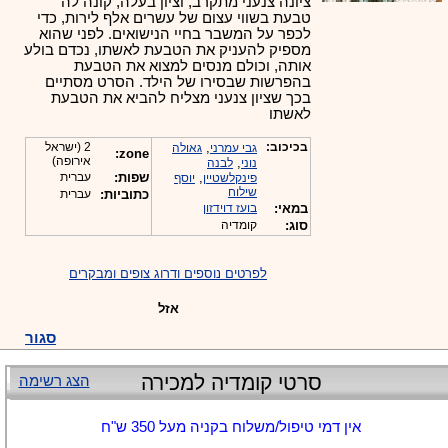
ציונה צנעני מתקרב, וציון בעלה, קונה לה
טבעת בשווי עצום של עשרים אלף לירות, כדי
לכפר על המשבר בחיי הנישואים. לפני שהוא
מספיק להעניק את הטבעת לאשתו, נכדם בולע
אותה, וכולם מנסים למצוא את הטבעת
בהפרשות שבסירו של הילד. הסרט מסתיים
בכך שציון צנעני מצליח להביא את הטבעת
לאשתו
בכיכוב:
,
2 (ישראל
גבי עמרני
גאולה
zone:
אירופה)
,
נוני
לבנה
,
שפות:
עברית
פינקלשטיין
יוסף
שילוח
כתוביות:
עברית
במאי:
בועז דוידזון
סוג:
קומדיה
לפרטים נוספים ודרוג צופים ומבקרים
אזל
סגור
סרטי קומדיה למכירה
הצג רשימה
אין דמי טיפול/משלוח בקניה מעל 350 ש"ח