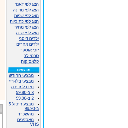
הצג לפי ז'אנר
הצג לפי מדינה
הצג לפי שפות
הצג לפי כתוביות
הצג לפי מחיר
הצג לפי שנה
ילדים דיסני
ילדים אחרים
זוכי אוסקר
סרטי לב
קלאסיקות
מבצעים
מבצעי החודש
מבצעי בלו-ריי
חזרו למכירה
3 ב-99.90
2 ב-99.90
מבצע חיסול 5
ב-99.90
מהשכרה
מאספנים
VHS