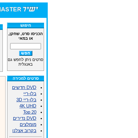
חיפוש
הכניסו סרט, שחקן,
או במאי
סרטים ניתן לחפש גם
באנגלית
סרטים למכירה
DVD חדשים
בלו-ריי
בלו-ריי 3D
4K UHD
Top 20
DVD נדירים
מומלצים
בקרוב אצלנו