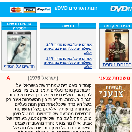
חנות הסרטים DVD/בלו-ריי/3D הגדולה ביותר!
סרטים חדשים
מכירה מוקדמת
חדשות
למכירה
-
אתרנו פועל באופן סדיר 24/7,
משלוחים לכל הארץ גם בימים
אלה.
-
אתרנו פועל באופן סדיר 24/7,
משלוחים לכל הארץ גם בימים
אלה.
בהנחה נוספת
חדשים על המדף
-
אנחנו כאן לכול שאלה וזמינים
במענה הטלפוני שלנו.ובמייל
.האתר לרשותכם פעיל 24/7
משפחת צנעני
(ישראל 1976)
A
-
מענה טלפוני: 09-7652392
קומדיה סאטירית שמתרחשת בישראל, על
-
צוות דיוידי מאסטר ישיר.
יריבות בין מוכר נעליים תימני בשם ציון צנעני,
לבין מוכר נעליים פרסי בשם בן נעים סימן טוב,
-
זמינים במייל ובטלפון. האתר
לרשותכם פעיל 24/7
הגרים בשכנות. היריבות בין המשפחות אינה רק
בשל העובדה שלכל אחת מהן חנות נעליים
-
צוות דיוידי מאסטר ישיר.
המתחרה ברעותה, אלא גם בשל החשדנות
-
אנחנו כאן לכול שאלה וזמינים
הבסיסית מטבעם של הדמויות. בנו של סימן
במענה הטלפוני שלנו.ובמייל
טוב, מתחיל עם בתו של אדון צנעני, בעידודו של
.האתר לרשותכם 24/7
אביו. ואילו מר צנעני נחרד מהעובדה שבתו
-
מענה טלפוני: 09-7652392
יוצאת עם בנו של סימן טוב. יום הולדתה של
-
צוות דיוידי מאסטר ישיר.