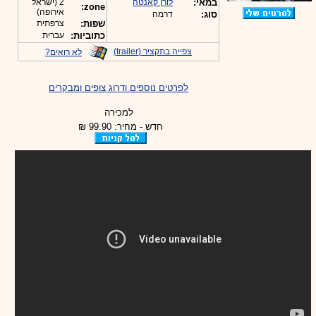
במאי:
לורן קאנטה
2 (ישראל
zone:
אירופה)
סוג:
דרמה
שפות:
צרפתית
כתוביות:
עברית
צפייה בתקציר (trailer)
לא רואים?
לפרטים נוספים ודרוג צופים ומבקרים
למכירה
חדש - מחיר: 99.90 ₪