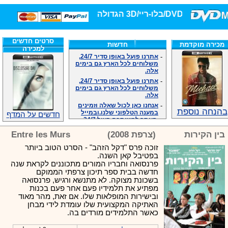
יי/3D הגדולה ביותר!
סרטים חדשים
מכירה מוקדמת
חדשות
למכירה
-
אתרנו פועל באופן סדיר 24/7,
משלוחים לכל הארץ גם בימים
אלה.
-
אתרנו פועל באופן סדיר 24/7,
משלוחים לכל הארץ גם בימים
אלה.
-
אנחנו כאן לכול שאלה וזמינים
במענה הטלפוני שלנו.ובמייל
בהנחה נוספת
.האתר לרשותכם פעיל 24/7
חדשים על המדף
-
מענה טלפוני: 09-7652392
בין הקירות
(צרפת 2008)
Entre les Murs
-
צוות דיוידי מאסטר ישיר.
-
זמינים במייל ובטלפון. האתר
זוכה פרס "דקל הזהב" - הסרט הטוב ביותר
לרשותכם פעיל 24/7
בפטיבל קאן השנה.
-
צוות דיוידי מאסטר ישיר.
פרנסואה וחבריו המורים מתכוננים לקראת שנה
חדשה בבית ספר תיכון צרפתי הממוקם
-
אנחנו כאן לכול שאלה וזמינים
בשכונת מצוקה. לא מתנשא ורגיש, פרנסואה
במענה הטלפוני שלנו.ובמייל
.האתר לרשותכם 24/7
מפתיע את תלמידיו פעם אחר פעם בכנות
ובישירות המופלאות שלו. אם זאת, מהר מאוד
-
מענה טלפוני: 09-7652392
האתיקה המקצועית שלו עומדת לידי מבחן
-
צוות דיוידי מאסטר ישיר.
כאשר התלמידים מורדים בה.