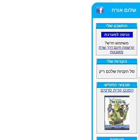
שלום אורח
החשבון שלי
משתמש חדש?
הרשמה חינם דרך שרת
מאובטח
הקניות שלי
סל הקניות שלכם ריק
מבצעי החודש
הסכם קניית סרטים
סינמטק