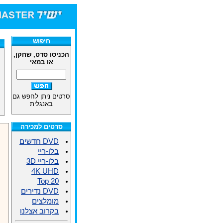
חנות הסרטים DVD/בלו-ר
חיפוש
הכניסו סרט, שחקן,
או במאי
סרטים ניתן לחפש גם
באנגלית
סרטים למכירה
DVD חדשים
בלו-ריי
בלו-ריי 3D
4K UHD
Top 20
DVD נדירים
מומלצים
בקרוב אצלנו