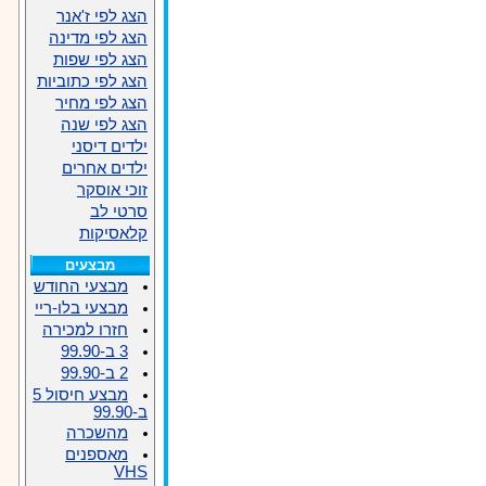
הצג לפי ז'אנר
הצג לפי מדינה
הצג לפי שפות
הצג לפי כתוביות
הצג לפי מחיר
הצג לפי שנה
ילדים דיסני
ילדים אחרים
זוכי אוסקר
סרטי לב
קלאסיקות
מבצעים
מבצעי החודש
מבצעי בלו-ריי
חזרו למכירה
3 ב-99.90
2 ב-99.90
מבצע חיסול 5
ב-99.90
מהשכרה
מאספנים
VHS