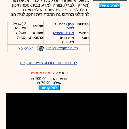
שכשל, איזשהו וירוס קטלני? עבור אליוט מור
(מארק וולברג), מורה למדע בבית-ספר תיכון
בפילדלפיה, מה שחשוב הוא למצוא דרך
להימלט מהתופעה המסתורית והקטלנית הזו.
בכיכוב:
,
2 (ישראל
מרק וולברג
ג'ון
zone:
אירופה)
לגיזמו
שפות:
אנגלית
במאי:
מ. נייט שיאמלן
כתוביות:
עברית
סוג:
מדע בדיוני -
מיסתורין
צפייה בתקציר (trailer)
לא רואים?
לפרטים נוספים ודרוג צופים ומבקרים
למכירה
עותקים אחרונים
חדש - מחיר:
199.90 ₪
אצלנו: 79.90 ₪