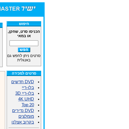
חיפוש
הכניסו סרט, שחקן,
או במאי
סרטים ניתן לחפש גם
באנגלית
סרטים למכירה
DVD חדשים
בלו-ריי
בלו-ריי 3D
4K UHD
Top 20
DVD נדירים
מומלצים
בקרוב אצלנו