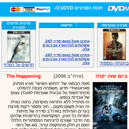
חנות הסרטים DVD/בלו-ריי/3D הגדולה ביותר!
סרטים חדשים
מכירה מוקדמת
חדשות
למכירה
-
אתרנו פועל באופן סדיר 24/7,
משלוחים לכל הארץ גם בימים
אלה.
-
אתרנו פועל באופן סדיר 24/7,
משלוחים לכל הארץ גם בימים
אלה.
בהנחה נוספת
-
אנחנו כאן לכול שאלה וזמינים
חדשים על המדף
במענה הטלפוני שלנו.ובמייל
.האתר לרשותכם פעיל 24/7
ביום שזה יקרה
(ארה"ב 2008)
The Happening
-
מענה טלפוני: 09-7652392
מאת הבמאי של "החוש השישי" מגיע מותחן
-
צוות דיוידי מאסטר ישיר.
פאראנואידי חדש. משפחה מנסה להמלט
-
זמינים במייל ובטלפון. האתר
מהתרחשות על טבעית שגורמת לאובדן עצום
לרשותכם פעיל 24/7
של אבדות בנפש.
-
צוות דיוידי מאסטר ישיר.
זה מתחיל ללא התראה מוקדמת, נראה כאילו
-
אנחנו כאן לכול שאלה וזמינים
זה הגיח משום-מקום... תוך מספר דקות פורצת
במענה הטלפוני שלנו.ובמייל
בערים הגדולות בארה"ב סדרה של מיתות
.האתר לרשותכם 24/7
חסרות כל הגיון, המקפיאות בהרסניות שלהם.
-
מענה טלפוני: 09-7652392
מה הדבר שגורם לרציחות המסתוריות הללו?
האם הן חלק מהתקפת טרור, סוג של ניסוי
-
צוות דיוידי מאסטר ישיר.