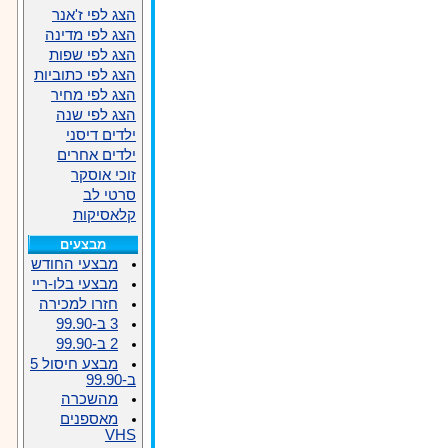
הצג לפי ז'אנר
הצג לפי מדינה
הצג לפי שפות
הצג לפי כתוביות
הצג לפי מחיר
הצג לפי שנה
ילדים דיסני
ילדים אחרים
זוכי אוסקר
סרטי לב
קלאסיקות
מבצעים
מבצעי החודש
מבצעי בלו-ריי
חזרו למכירה
3 ב-99.90
2 ב-99.90
מבצע חיסול 5
ב-99.90
מהשכרה
מאספנים
VHS