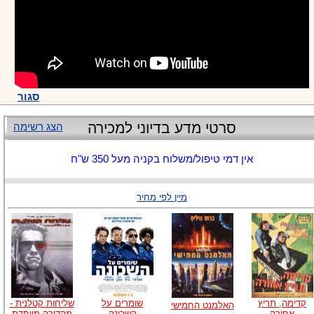
סגור
סרטי מדע בדיוני למכירה
הצג רשימה
אין דמי טיפול/משלוח בקניה מעל 350 ש"ח
מיין לפי מחיר
קדימה, תריץ
שומרים על
שליחות קטלנית -
האלמנט החמישי
אחורה
השכונה
מהדורה מיוחדת