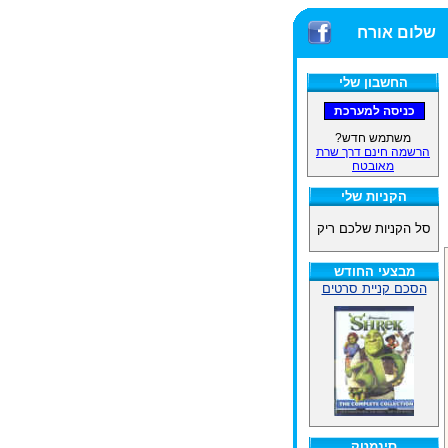
שלום אורח
החשבון שלי
משתמש חדש?
הרשמה חינם דרך שרת
מאובטח
הקניות שלי
סל הקניות שלכם ריק
מבצעי החודש
הסכם קניית סרטים
סינמטק