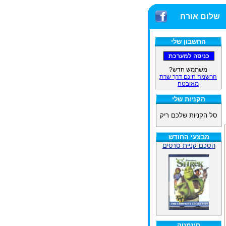
שלום אורח
החשבון שלי
משתמש חדש?
הרשמה חינם דרך שרת
מאובטח
הקניות שלי
סל הקניות שלכם ריק
מבצעי החודש
הסכם קניית סרטים
סינמטק