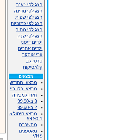
הצג לפי ז'אנר
הצג לפי מדינה
הצג לפי שפות
הצג לפי כתוביות
הצג לפי מחיר
הצג לפי שנה
ילדים דיסני
ילדים אחרים
זוכי אוסקר
סרטי לב
קלאסיקות
מבצעים
מבצעי החודש
מבצעי בלו-ריי
חזרו למכירה
3 ב-99.90
2 ב-99.90
מבצע חיסול 5
ב-99.90
מהשכרה
מאספנים
VHS