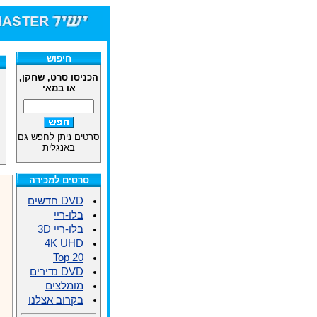
חיפוש
הכניסו סרט, שחקן,
או במאי
סרטים ניתן לחפש גם
באנגלית
סרטים למכירה
DVD חדשים
בלו-ריי
בלו-ריי 3D
4K UHD
Top 20
DVD נדירים
מומלצים
בקרוב אצלנו