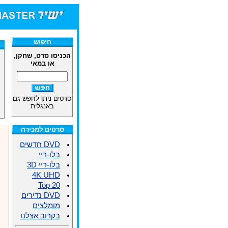
חנות הסרטים DVD/ב
חיפוש
הכניסו סרט, שחקן,
או במאי
סרטים ניתן לחפש גם
באנגלית
סרטים למכירה
DVD חדשים
בלו-ריי
בלו-ריי 3D
4K UHD
Top 20
DVD נדירים
מומלצים
בקרוב אצלנו