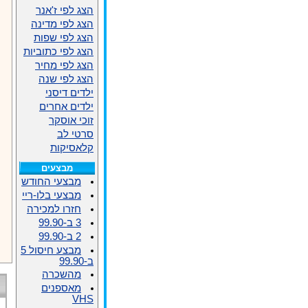
הצג לפי ז'אנר
הצג לפי מדינה
הצג לפי שפות
הצג לפי כתוביות
הצג לפי מחיר
הצג לפי שנה
ילדים דיסני
ילדים אחרים
זוכי אוסקר
סרטי לב
קלאסיקות
מבצעים
מבצעי החודש
מבצעי בלו-ריי
חזרו למכירה
3 ב-99.90
2 ב-99.90
מבצע חיסול 5
ב-99.90
מהשכרה
מאספנים
VHS