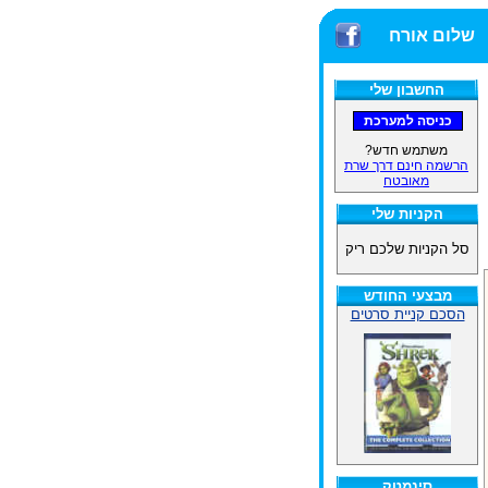
שלום אורח
החשבון שלי
משתמש חדש?
הרשמה חינם דרך שרת
מאובטח
הקניות שלי
סל הקניות שלכם ריק
מבצעי החודש
הסכם קניית סרטים
סינמטק