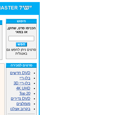
חיפוש
הכניסו סרט, שחקן,
או במאי
סרטים ניתן לחפש גם
באנגלית
סרטים למכירה
DVD חדשים
בלו-ריי
בלו-ריי 3D
4K UHD
Top 20
DVD נדירים
מומלצים
בקרוב אצלנו