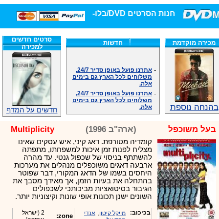
חנות הסרטים DVD/בלו-ריי/3D הגדולה ביותר!
סרטים חדשים
מכירה מוקדמת
חדשות
למכירה
-
אתרנו פועל באופן סדיר 24/7,
משלוחים לכל הארץ גם בימים
אלה.
-
אתרנו פועל באופן סדיר 24/7,
משלוחים לכל הארץ גם בימים
אלה.
בהנחה נוספת
חדשים על המדף
-
אנחנו כאן לכול שאלה וזמינים
במענה הטלפוני שלנו.ובמייל
.האתר לרשותכם פעיל 24/7
בעל משוכפל
(ארה"ב 1996)
Multiplicity
-
מענה טלפוני: 09-7652392
קומדיה מטורפת. דאג קיני, איש עסקים שאינו
-
צוות דיוידי מאסטר ישיר.
מצליח לפנות זמן איכות למשפחתו, מתפתה
-
זמינים במייל ובטלפון. האתר
להשתתף בניסוי של שכפול גנטי. עד מהרה
לרשותכם פעיל 24/7
ארבעה דאגים משוכפלים מנהלים את מערכות
-
צוות דיוידי מאסטר ישיר.
היחסים בשמו של הדאג המקורי, דבר שפוטר
בהתחלה את בעיות הזמן, אך מאידך מסבך את
-
אנחנו כאן לכול שאלה וזמינים
הגיבור בסיטואציות מביכותכי לשכפולים
במענה הטלפוני שלנו.ובמייל
.האתר לרשותכם 24/7
השונים ישנן תכונות אופי שונות וקיצוניות יותר.
-
מענה טלפוני: 09-7652392
בכיכוב:
,
2 (ישראל
מייקל קיטון
אנדי
-
צוות דיוידי מאסטר ישיר.
zone: