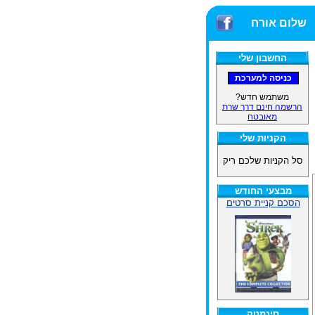
שלום אורח
החשבון שלי
משתמש חדש?
הרשמה חינם דרך שרת
מאובטח
הקניות שלי
סל הקניות שלכם ריק
מבצעי החודש
הסכם קניית סרטים
סינמטק