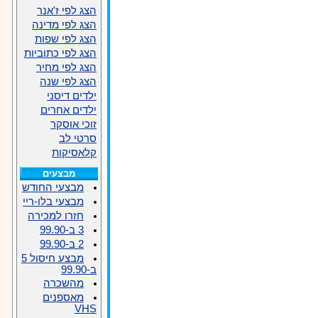
הצג לפי ז'אנר
הצג לפי מדינה
הצג לפי שפות
הצג לפי כתוביות
הצג לפי מחיר
הצג לפי שנה
ילדים דיסני
ילדים אחרים
זוכי אוסקר
סרטי לב
קלאסיקות
מבצעים
מבצעי החודש
מבצעי בלו-ריי
חזרו למכירה
3 ב-99.90
2 ב-99.90
מבצע חיסול 5
ב-99.90
מהשכרה
מאספנים
VHS