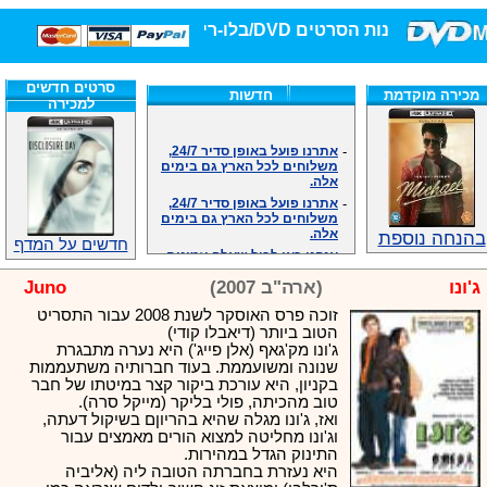
חנות הסרטים DVD/בלו-ריי/3D הגדולה ביותר!
סרטים חדשים
מכירה מוקדמת
חדשות
למכירה
-
אתרנו פועל באופן סדיר 24/7,
משלוחים לכל הארץ גם בימים
אלה.
-
אתרנו פועל באופן סדיר 24/7,
משלוחים לכל הארץ גם בימים
אלה.
בהנחה נוספת
-
אנחנו כאן לכול שאלה וזמינים
חדשים על המדף
במענה הטלפוני שלנו.ובמייל
.האתר לרשותכם פעיל 24/7
ג'ונו
(ארה"ב 2007)
Juno
-
מענה טלפוני: 09-7652392
זוכה פרס האוסקר לשנת 2008 עבור התסריט
-
צוות דיוידי מאסטר ישיר.
הטוב ביותר (דיאבלו קודי)
-
זמינים במייל ובטלפון. האתר
ג'ונו מק'גאף (אלן פייג') היא נערה מתבגרת
לרשותכם פעיל 24/7
שנונה ומשועממת. בעוד חברותיה משתעממות
-
צוות דיוידי מאסטר ישיר.
בקניון, היא עורכת ביקור קצר במיטתו של חבר
-
אנחנו כאן לכול שאלה וזמינים
טוב מהכיתה, פולי בליקר (מייקל סרה).
במענה הטלפוני שלנו.ובמייל
ואז, ג'ונו מגלה שהיא בהריוןם בשיקול דעתה,
.האתר לרשותכם 24/7
וג'ונו מחליטה למצוא הורים מאמצים עבור
-
מענה טלפוני: 09-7652392
התינוק הגדל במהירות.
היא נעזרת בחברתה הטובה ליה (אליביה
-
צוות דיוידי מאסטר ישיר.