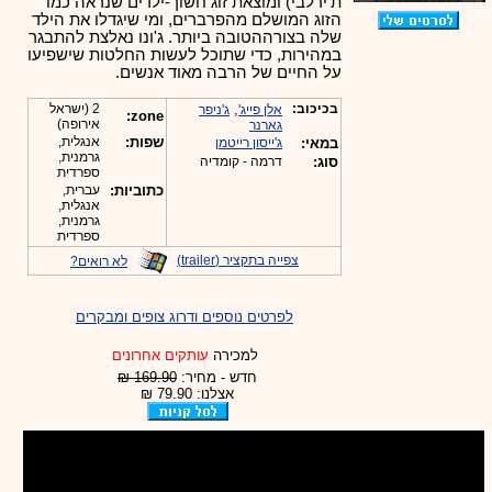
ת'ירלבי) ומוצאת זוג חשוך-ילדים שנראה כמו
הזוג המושלם מהפרברים, ומי שיגדלו את הילד
שלה בצורההטובה ביותר. ג'ונו נאלצת להתבגר
במהירות, כדי שתוכל לעשות החלטות שישפיעו
על החיים של הרבה מאוד אנשים.
בכיכוב:
,
2 (ישראל
אלן פייג'
ג'ניפר
zone:
אירופה)
גארנר
שפות:
אנגלית,
במאי:
ג'ייסון רייטמן
גרמנית,
סוג:
דרמה - קומדיה
ספרדית
כתוביות:
עברית,
אנגלית,
גרמנית,
ספרדית
צפייה בתקציר (trailer)
לא רואים?
לפרטים נוספים ודרוג צופים ומבקרים
למכירה
עותקים אחרונים
חדש - מחיר:
169.90 ₪
אצלנו: 79.90 ₪