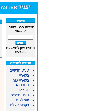
חיפוש
הכניסו סרט, שחקן,
או במאי
סרטים ניתן לחפש גם
באנגלית
סרטים למכירה
DVD חדשים
בלו-ריי
בלו-ריי 3D
4K UHD
Top 20
DVD נדירים
מומלצים
בקרוב אצלנו