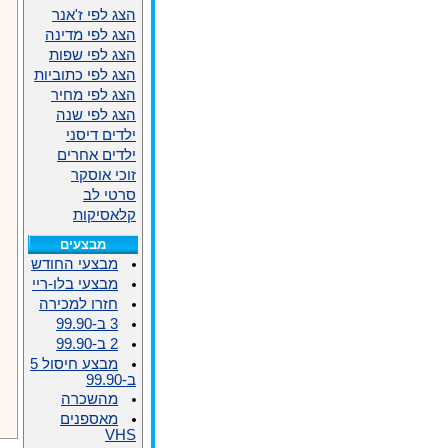
הצג לפי ז'אנר
הצג לפי מדינה
הצג לפי שפות
הצג לפי כתוביות
הצג לפי מחיר
הצג לפי שנה
ילדים דיסני
ילדים אחרים
זוכי אוסקר
סרטי לב
קלאסיקות
מבצעים
מבצעי החודש
מבצעי בלו-ריי
חזרו למכירה
3 ב-99.90
2 ב-99.90
מבצע חיסול 5
ב-99.90
מהשכרה
מאספנים
VHS