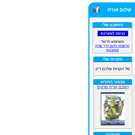
שלום אורח
החשבון שלי
משתמש חדש?
הרשמה חינם דרך שרת
מאובטח
הקניות שלי
סל הקניות שלכם ריק
מבצעי החודש
הסכם קניית סרטים
סינמטק