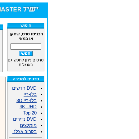
חיפוש
הכניסו סרט, שחקן,
או במאי
סרטים ניתן לחפש גם
באנגלית
סרטים למכירה
DVD חדשים
בלו-ריי
בלו-ריי 3D
4K UHD
Top 20
DVD נדירים
מומלצים
בקרוב אצלנו