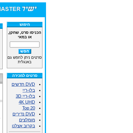
חיפוש
הכניסו סרט, שחקן,
או במאי
סרטים ניתן לחפש גם
באנגלית
סרטים למכירה
DVD חדשים
בלו-ריי
בלו-ריי 3D
4K UHD
Top 20
DVD נדירים
מומלצים
בקרוב אצלנו