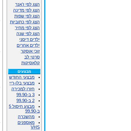
הצג לפי ז'אנר
הצג לפי מדינה
הצג לפי שפות
הצג לפי כתוביות
הצג לפי מחיר
הצג לפי שנה
ילדים דיסני
ילדים אחרים
זוכי אוסקר
סרטי לב
קלאסיקות
מבצעים
מבצעי החודש
מבצעי בלו-ריי
חזרו למכירה
3 ב-99.90
2 ב-99.90
מבצע חיסול 5
ב-99.90
מהשכרה
מאספנים
VHS