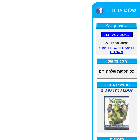
שלום אורח
החשבון שלי
משתמש חדש?
הרשמה חינם דרך שרת
מאובטח
הקניות שלי
סל הקניות שלכם ריק
מבצעי החודש
הסכם קניית סרטים
סינמטק