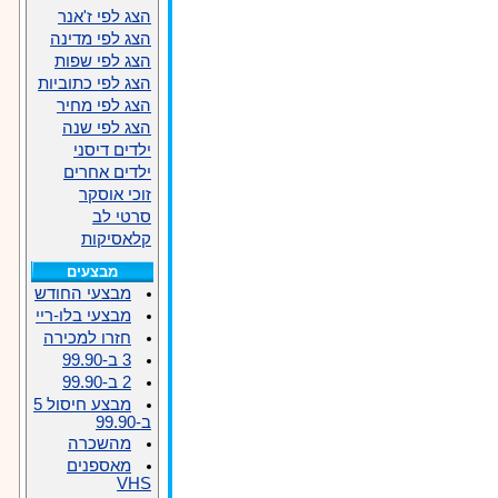
הצג לפי ז'אנר
הצג לפי מדינה
הצג לפי שפות
הצג לפי כתוביות
הצג לפי מחיר
הצג לפי שנה
ילדים דיסני
ילדים אחרים
זוכי אוסקר
סרטי לב
קלאסיקות
מבצעים
מבצעי החודש
מבצעי בלו-ריי
חזרו למכירה
3 ב-99.90
2 ב-99.90
מבצע חיסול 5
ב-99.90
מהשכרה
מאספנים
VHS