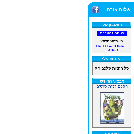
שלום אורח
החשבון שלי
משתמש חדש?
הרשמה חינם דרך שרת
מאובטח
הקניות שלי
סל הקניות שלכם ריק
מבצעי החודש
הסכם קניית סרטים
סינמטק