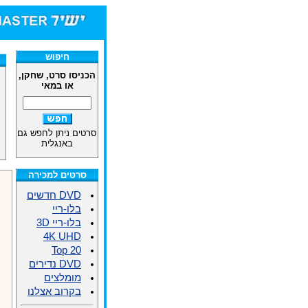
חיפוש
הכניסו סרט, שחקן,
או במאי
סרטים ניתן לחפש גם
באנגלית
סרטים למכירה
DVD חדשים
בלו-ריי
בלו-ריי 3D
4K UHD
Top 20
DVD נדירים
מומלצים
בקרוב אצלנו