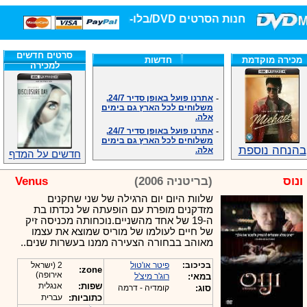
חנות הסרטים DVD/בלו-ריי/3D הגדולה ביותר!
סרטים חדשים
מכירה מוקדמת
חדשות
למכירה
-
אתרנו פועל באופן סדיר 24/7,
משלוחים לכל הארץ גם בימים
אלה.
-
אתרנו פועל באופן סדיר 24/7,
משלוחים לכל הארץ גם בימים
אלה.
בהנחה נוספת
-
אנחנו כאן לכול שאלה וזמינים
חדשים על המדף
במענה הטלפוני שלנו.ובמייל
.האתר לרשותכם פעיל 24/7
ונוס
(בריטניה 2006)
Venus
-
מענה טלפוני: 09-7652392
שלוות היום יום הרגילה של שני שחקנים
-
צוות דיוידי מאסטר ישיר.
מזדקנים מופרת עם הופעתה של נכדתו בת
-
זמינים במייל ובטלפון. האתר
ה-19 של אחד מהשניים.נוכחותה מכניסה זיק
לרשותכם פעיל 24/7
של חיים לעולמו של מוריס שמוצא את עצמו
-
צוות דיוידי מאסטר ישיר.
מאוהב בבחורה הצעירה ממנו בעשרות שנים..
-
אנחנו כאן לכול שאלה וזמינים
במענה הטלפוני שלנו.ובמייל
בכיכוב:
פיטר או'טול
2 (ישראל
zone:
.האתר לרשותכם 24/7
אירופה)
במאי:
רוג'ר מיצ'ל
-
מענה טלפוני: 09-7652392
שפות:
אנגלית
סוג:
קומדיה - דרמה
כתוביות:
עברית
-
צוות דיוידי מאסטר ישיר.